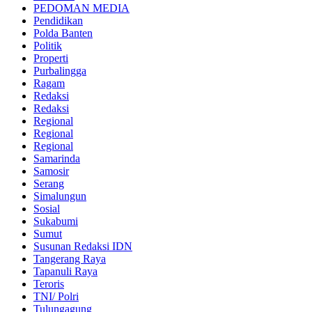
PEDOMAN MEDIA
Pendidikan
Polda Banten
Politik
Properti
Purbalingga
Ragam
Redaksi
Redaksi
Regional
Regional
Regional
Samarinda
Samosir
Serang
Simalungun
Sosial
Sukabumi
Sumut
Susunan Redaksi IDN
Tangerang Raya
Tapanuli Raya
Teroris
TNI/ Polri
Tulungagung