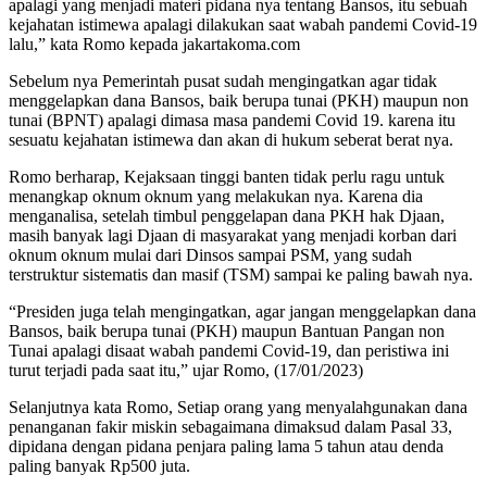
apalagi yang menjadi materi pidana nya tentang Bansos, itu sebuah
kejahatan istimewa apalagi dilakukan saat wabah pandemi Covid-19
lalu,” kata Romo kepada jakartakoma.com
Sebelum nya Pemerintah pusat sudah mengingatkan agar tidak
menggelapkan dana Bansos, baik berupa tunai (PKH) maupun non
tunai (BPNT) apalagi dimasa masa pandemi Covid 19. karena itu
sesuatu kejahatan istimewa dan akan di hukum seberat berat nya.
Romo berharap, Kejaksaan tinggi banten tidak perlu ragu untuk
menangkap oknum oknum yang melakukan nya. Karena dia
menganalisa, setelah timbul penggelapan dana PKH hak Djaan,
masih banyak lagi Djaan di masyarakat yang menjadi korban dari
oknum oknum mulai dari Dinsos sampai PSM, yang sudah
terstruktur sistematis dan masif (TSM) sampai ke paling bawah nya.
“Presiden juga telah mengingatkan, agar jangan menggelapkan dana
Bansos, baik berupa tunai (PKH) maupun Bantuan Pangan non
Tunai apalagi disaat wabah pandemi Covid-19, dan peristiwa ini
turut terjadi pada saat itu,” ujar Romo, (17/01/2023)
Selanjutnya kata Romo, Setiap orang yang menyalahgunakan dana
penanganan fakir miskin sebagaimana dimaksud dalam Pasal 33,
dipidana dengan pidana penjara paling lama 5 tahun atau denda
paling banyak Rp500 juta.