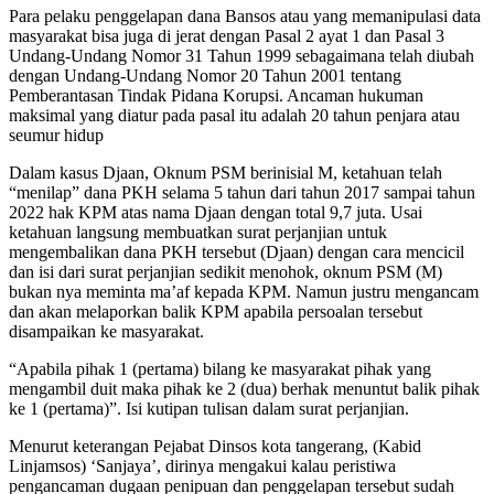
Para pelaku penggelapan dana Bansos atau yang memanipulasi data
masyarakat bisa juga di jerat dengan Pasal 2 ayat 1 dan Pasal 3
Undang-Undang Nomor 31 Tahun 1999 sebagaimana telah diubah
dengan Undang-Undang Nomor 20 Tahun 2001 tentang
Pemberantasan Tindak Pidana Korupsi. Ancaman hukuman
maksimal yang diatur pada pasal itu adalah 20 tahun penjara atau
seumur hidup
Dalam kasus Djaan, Oknum PSM berinisial M, ketahuan telah
“menilap” dana PKH selama 5 tahun dari tahun 2017 sampai tahun
2022 hak KPM atas nama Djaan dengan total 9,7 juta. Usai
ketahuan langsung membuatkan surat perjanjian untuk
mengembalikan dana PKH tersebut (Djaan) dengan cara mencicil
dan isi dari surat perjanjian sedikit menohok, oknum PSM (M)
bukan nya meminta ma’af kepada KPM. Namun justru mengancam
dan akan melaporkan balik KPM apabila persoalan tersebut
disampaikan ke masyarakat.
“Apabila pihak 1 (pertama) bilang ke masyarakat pihak yang
mengambil duit maka pihak ke 2 (dua) berhak menuntut balik pihak
ke 1 (pertama)”. Isi kutipan tulisan dalam surat perjanjian.
Menurut keterangan Pejabat Dinsos kota tangerang, (Kabid
Linjamsos) ‘Sanjaya’, dirinya mengakui kalau peristiwa
pengancaman dugaan penipuan dan penggelapan tersebut sudah