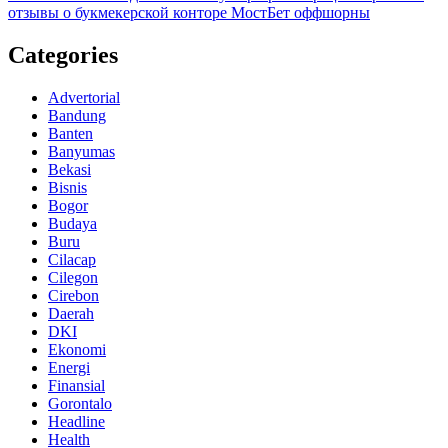
отзывы о букмекерской конторе МостБет оффшорны
Categories
Advertorial
Bandung
Banten
Banyumas
Bekasi
Bisnis
Bogor
Budaya
Buru
Cilacap
Cilegon
Cirebon
Daerah
DKI
Ekonomi
Energi
Finansial
Gorontalo
Headline
Health