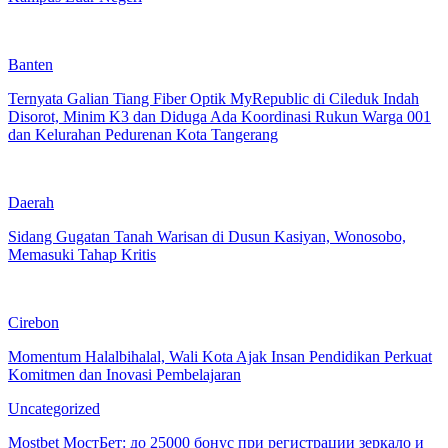
Banten
Ternyata Galian Tiang Fiber Optik MyRepublic di Cileduk Indah
Disorot, Minim K3 dan Diduga Ada Koordinasi Rukun Warga 001
dan Kelurahan Pedurenan Kota Tangerang
Daerah
Sidang Gugatan Tanah Warisan di Dusun Kasiyan, Wonosobo,
Memasuki Tahap Kritis
Cirebon
Momentum Halalbihalal, Wali Kota Ajak Insan Pendidikan Perkuat
Komitmen dan Inovasi Pembelajaran
Uncategorized
Mostbet МостБет: до 25000 бонус при регистрации зеркало и