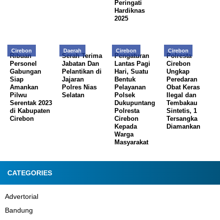
Peringati
Hardiknas
2025
Cirebon
Daerah
Cirebon
Cirebon
Ribuan
Serah Terima
Pengaturan
Polresta
Personel
Jabatan Dan
Lantas Pagi
Cirebon
Gabungan
Pelantikan di
Hari, Suatu
Ungkap
Siap
Jajaran
Bentuk
Peredaran
Amankan
Polres Nias
Pelayanan
Obat Keras
Pilwu
Selatan
Polsek
Ilegal dan
Serentak 2023
Dukupuntang
Tembakau
di Kabupaten
Polresta
Sintetis, 1
Cirebon
Cirebon
Tersangka
Kepada
Diamankan
Warga
Masyarakat
CATEGORIES
Advertorial
Bandung