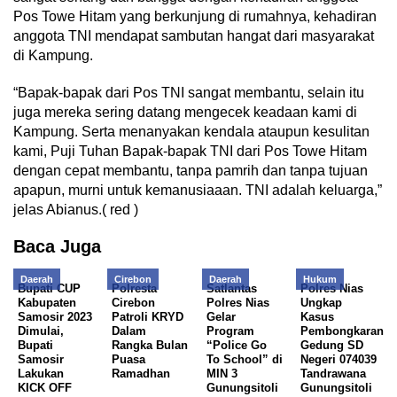
Pos Towe Hitam yang berkunjung di rumahnya, kehadiran
anggota TNI mendapat sambutan hangat dari masyarakat
di Kampung.
“Bapak-bapak dari Pos TNI sangat membantu, selain itu
juga mereka sering datang mengecek keadaan kami di
Kampung. Serta menanyakan kendala ataupun kesulitan
kami, Puji Tuhan Bapak-bapak TNI dari Pos Towe Hitam
dengan cepat membantu, tanpa pamrih dan tanpa tujuan
apapun, murni untuk kemanusiaaan. TNI adalah keluarga,”
jelas Abianus.( red )
Baca Juga
Daerah
Cirebon
Daerah
Hukum
Bupati CUP
Polresta
Satlantas
Polres Nias
Kabupaten
Cirebon
Polres Nias
Ungkap
Samosir 2023
Patroli KRYD
Gelar
Kasus
Dimulai,
Dalam
Program
Pembongkaran
Bupati
Rangka Bulan
“Police Go
Gedung SD
Samosir
Puasa
To School” di
Negeri 074039
Lakukan
Ramadhan
MIN 3
Tandrawana
KICK OFF
Gunungsitoli
Gunungsitoli