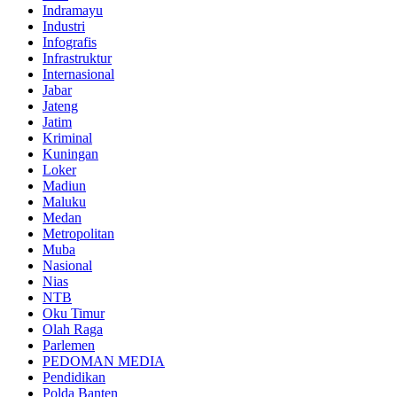
Indramayu
Industri
Infografis
Infrastruktur
Internasional
Jabar
Jateng
Jatim
Kriminal
Kuningan
Loker
Madiun
Maluku
Medan
Metropolitan
Muba
Nasional
Nias
NTB
Oku Timur
Olah Raga
Parlemen
PEDOMAN MEDIA
Pendidikan
Polda Banten