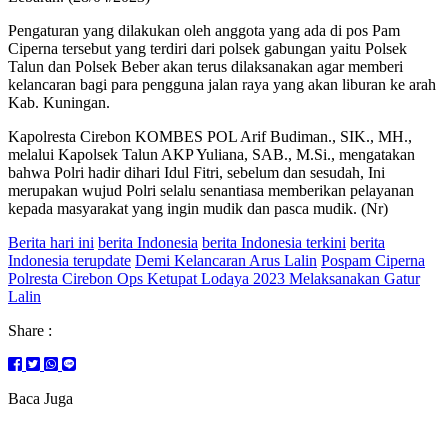
Pengaturan yang dilakukan oleh anggota yang ada di pos Pam
Ciperna tersebut yang terdiri dari polsek gabungan yaitu Polsek
Talun dan Polsek Beber akan terus dilaksanakan agar memberi
kelancaran bagi para pengguna jalan raya yang akan liburan ke arah
Kab. Kuningan.
Kapolresta Cirebon KOMBES POL Arif Budiman., SIK., MH.,
melalui Kapolsek Talun AKP Yuliana, SAB., M.Si., mengatakan
bahwa Polri hadir dihari Idul Fitri, sebelum dan sesudah, Ini
merupakan wujud Polri selalu senantiasa memberikan pelayanan
kepada masyarakat yang ingin mudik dan pasca mudik. (Nr)
Berita hari ini
berita Indonesia
berita Indonesia terkini
berita
Indonesia terupdate
Demi Kelancaran Arus Lalin
Pospam Ciperna
Polresta Cirebon Ops Ketupat Lodaya 2023 Melaksanakan Gatur
Lalin
Share :
Baca Juga