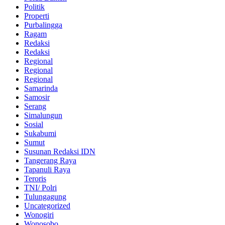
Politik
Properti
Purbalingga
Ragam
Redaksi
Redaksi
Regional
Regional
Regional
Samarinda
Samosir
Serang
Simalungun
Sosial
Sukabumi
Sumut
Susunan Redaksi IDN
Tangerang Raya
Tapanuli Raya
Teroris
TNI/ Polri
Tulungagung
Uncategorized
Wonogiri
Wonosobo