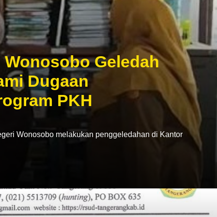
i Wonosobo Geledah
lami Dugaan
rogram PKH
egeri Wonosobo melakukan penggeledahan di Kantor