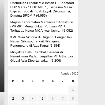
Ditemukan Produk Mie Instan PT. Indofood
CBP Merek “ POP MIE “ , Sebelum Masa
Expired Sudah Tidak Layak Dikonsumsi,
Dimana BPOM ?
(6,953)
Majelis Kehormatan Mahkamah Konstitusi
(MKMK), Menjatuhkan Putusan PDTH
Terhadap Ketua MK Anwar Usman
(6,082)
KMP Wira Victoria di Gugat di Pengadilan
Negeri Sibolga, Terkait Hilangnya
Penumpang di Atas Kapal
(5,354)
Minyakita Palsu Kembali Beredar di
Pemukiman Padat: Legalitas PT Artha Eka
Global Asia Dipertanyakan
(5,206)
Agustus 2026
M
S
S
R
K
J
S
1
2
3
4
5
6
7
8