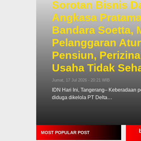
Sorotan Bisnis D
Angkasa Pratama
Bandara Soetta,
Pelanggaran Atur
Pensiun, Perizin
Usaha Tidak Seh
Jumat, 17 Jul 2026 - 20:21 WIB
IDN Hari Ini, Tangerang– Keberadaan p
diduga dikelola PT Delta…
MOST POPULAR POST