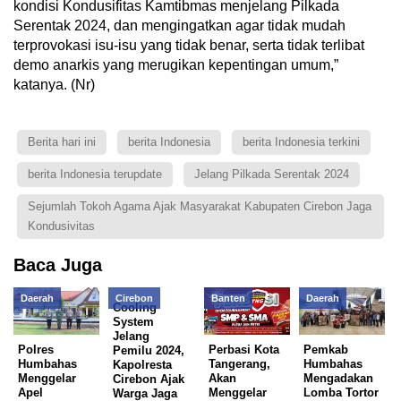
kondisi Kondusifitas Kamtibmas menjelang Pilkada
Serentak 2024, dan mengingatkan agar tidak mudah
terprovokasi isu-isu yang tidak benar, serta tidak terlibat
demo anarkis yang merugikan kepentingan umum,”
katanya. (Nr)
Berita hari ini
berita Indonesia
berita Indonesia terkini
berita Indonesia terupdate
Jelang Pilkada Serentak 2024
Sejumlah Tokoh Agama Ajak Masyarakat Kabupaten Cirebon Jaga
Kondusivitas
Baca Juga
Daerah
Cirebon
Banten
Daerah
Cooling
System
Jelang
Polres
Perbasi Kota
Pemkab
Pemilu 2024,
Humbahas
Tangerang,
Humbahas
Kapolresta
Menggelar
Akan
Mengadakan
Cirebon Ajak
Apel
Menggelar
Lomba Tortor
Warga Jaga