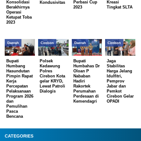
Konsolidasi
Perbasi Cup
Kreasi
Kondusivitas
Berakhirnya
2023
Tingkat SLTA
Operasi
Ketupat Toba
2023
Daerah
Cirebon
Daerah
Cirebon
Bupati
Polsek
Bupati
Jaga
Humbang
Kedawung
Humbahas Dr
Stabilitas
Hasundutan
Polres
Oloan P
Harga Jelang
Pimpin Rapat
Cirebon Kota
Nababan
Idulfitri,
Kerja
gelar KRYD,
Hadiri
Pemprov
Percepatan
Lewat Patroli
Rakortek
Jabar dan
Pelaksanaan
Dialogis
Perumahan
Pemkot
Program 2026
Perdesaan di
Cirebon Gelar
dan
Kemendagri
OPADI
Pemulihan
Pasca
Bencana
CATEGORIES