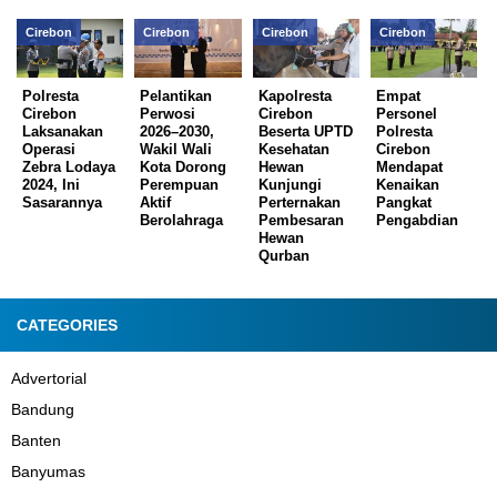
Cirebon
Cirebon
Cirebon
Cirebon
Polresta
Pelantikan
Kapolresta
Empat
Cirebon
Perwosi
Cirebon
Personel
Laksanakan
2026–2030,
Beserta UPTD
Polresta
Operasi
Wakil Wali
Kesehatan
Cirebon
Zebra Lodaya
Kota Dorong
Hewan
Mendapat
2024, Ini
Perempuan
Kunjungi
Kenaikan
Sasarannya
Aktif
Perternakan
Pangkat
Berolahraga
Pembesaran
Pengabdian
Hewan
Qurban
CATEGORIES
Advertorial
Bandung
Banten
Banyumas