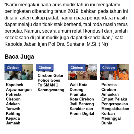
“Kami mengakui pada arus mudik tahun ini mengalami
peningkatan dibanding tahun 2019, bahkan pada tahun ini
di jalur arteri cukup padat, namun para pengendara masih
dapat melaju dan tidak stak berhenti, tapi roda masih terus
berputar. Namun, secara umum relatif kondusif dan jumlah
kecelakaan di jalur mudik juga dapat dikendalikan,” kata
Kapolda Jabar, Irjen Pol Drs. Suntana, M.Si. ( Nr)
Baca Juga
Cirebon
Cirebon
Cirebon
Cirebon
Polresta
Cirebon Gelar
Police Goes
Kapolsek
Wali Kota
Polresta
To SMAN 1
Arjawinangun
Dorong
Cirebon
Karangwareng
Polresta
Pramuka
Amankan
Cirebon
Kota Cirebon
Empat Pelaku
Adakan
Jadi Benteng
Pengeroyokan
Tarawih
Karakter dan
Mengakibatkan
Keliling
Pionir Digital
Korban
Kepada
Meninggal
Jamaah
Dunia