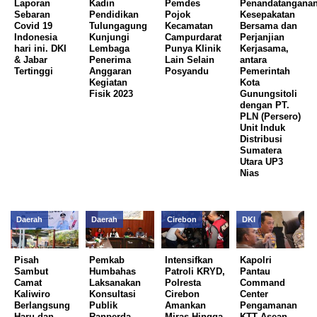
Laporan
Kadin
Pemdes
Penandatangana
Sebaran
Pendidikan
Pojok
Kesepakatan
Covid 19
Tulungagung
Kecamatan
Bersama dan
Indonesia
Kunjungi
Campurdarat
Perjanjian
hari ini. DKI
Lembaga
Punya Klinik
Kerjasama,
& Jabar
Penerima
Lain Selain
antara
Tertinggi
Anggaran
Posyandu
Pemerintah
Kegiatan
Kota
Fisik 2023
Gunungsitoli
dengan PT.
PLN (Persero)
Unit Induk
Distribusi
Sumatera
Utara UP3
Nias
Daerah
Daerah
Cirebon
DKI
Pisah
Pemkab
Intensifkan
Kapolri
Sambut
Humbahas
Patroli KRYD,
Pantau
Camat
Laksanakan
Polresta
Command
Kaliwiro
Konsultasi
Cirebon
Center
Berlangsung
Publik
Amankan
Pengamanan
Haru dan
Ranperda
Miras Hingga
KTT Asean