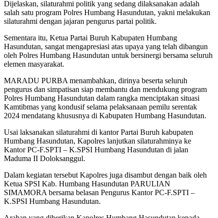
Dijelaskan, silaturahmi politik yang sedang dilaksanakan adalah
salah satu program Polres Humbang Hasundutan, yakni melakukan
silaturahmi dengan jajaran pengurus partai politik.
Sementara itu, Ketua Partai Buruh Kabupaten Humbang
Hasundutan, sangat mengapresiasi atas upaya yang telah dibangun
oleh Polres Humbang Hasundutan untuk bersinergi bersama seluruh
elemen masyarakat.
MARADU PURBA menambahkan, dirinya beserta seluruh
pengurus dan simpatisan siap membantu dan mendukung program
Polres Humbang Hasundutan dalam rangka menciptakan situasi
Kamtibmas yang kondusif selama pelaksanaan pemilu serentak
2024 mendatang khususnya di Kabupaten Humbang Hasundutan.
Usai laksanakan silaturahmi di kantor Partai Buruh kabupaten
Humbang Hasundutan, Kapolres lanjutkan silaturahminya ke
Kantor PC-F.SPTI – K.SPSI Humbang Hasundutan di jalan
Maduma II Doloksanggul.
Dalam kegiatan tersebut Kapolres juga disambut dengan baik oleh
Ketua SPSI Kab. Humbang Hasundutan PARULIAN
SIMAMORA bersama belasan Pengurus Kantor PC-F.SPTI –
K.SPSI Humbang Hasundutan.
Arahan yang diberikan Kapolres Humbang Hasundutan kepada