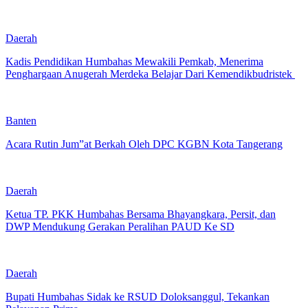
Daerah
Kadis Pendidikan Humbahas Mewakili Pemkab, Menerima
Penghargaan Anugerah Merdeka Belajar Dari Kemendikbudristek
Banten
Acara Rutin Jum”at Berkah Oleh DPC KGBN Kota Tangerang
Daerah
Ketua TP. PKK Humbahas Bersama Bhayangkara, Persit, dan
DWP Mendukung Gerakan Peralihan PAUD Ke SD
Daerah
Bupati Humbahas Sidak ke RSUD Doloksanggul, Tekankan