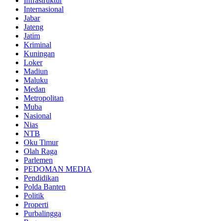
Infrastruktur
Internasional
Jabar
Jateng
Jatim
Kriminal
Kuningan
Loker
Madiun
Maluku
Medan
Metropolitan
Muba
Nasional
Nias
NTB
Oku Timur
Olah Raga
Parlemen
PEDOMAN MEDIA
Pendidikan
Polda Banten
Politik
Properti
Purbalingga