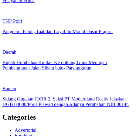
Pelayanan Prima
TNI/ Polri
Pangdam: Patuh, Taat dan Loyal Itu Modal Dasar Prajurit
Daerah
Bupati Humbahas Kunker Ke pollung Guna Meninjau
Pembangunan Jalan Sibatu batu- Parsingguran
Banten
Sidang Gugatan JORR 2: Saksi PT Modernland Realty Jelaskan
HGB 03000/Poris Plawad dengan Adanya Perubahan NIB 00144
Categories
Advertorial
Bandung