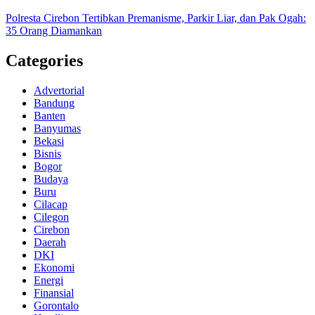
Polresta Cirebon Tertibkan Premanisme, Parkir Liar, dan Pak Ogah:
35 Orang Diamankan
Categories
Advertorial
Bandung
Banten
Banyumas
Bekasi
Bisnis
Bogor
Budaya
Buru
Cilacap
Cilegon
Cirebon
Daerah
DKI
Ekonomi
Energi
Finansial
Gorontalo