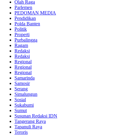
Olah Raga
Parlemen
PEDOMAN MEDIA
Pendidikan
Polda Banten
Politik
Properti
Purbalingga
Ragam
Redaksi
Redaksi
Regional
Regional
Regional
Samarinda
Samosir
Serang
Simalungun
Sosial
Sukabumi
Sumut
Susunan Redaksi IDN
Tangerang Raya
Tapanuli Raya
Teroris