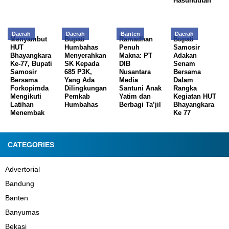
Hasundutan
Daerah
Daerah
Banten
Daerah
Menyambut
Bupati
Ramadhan
Bupati
HUT
Humbahas
Penuh
Samosir
Bhayangkara
Menyerahkan
Makna: PT
Adakan
Ke-77, Bupati
SK Kepada
DIB
Senam
Samosir
685 P3K,
Nusantara
Bersama
Bersama
Yang Ada
Media
Dalam
Forkopimda
Dilingkungan
Santuni Anak
Rangka
Mengikuti
Pemkab
Yatim dan
Kegiatan HUT
Latihan
Humbahas
Berbagi Ta’jil
Bhayangkara
Menembak
Ke 77
CATEGORIES
Advertorial
Bandung
Banten
Banyumas
Bekasi