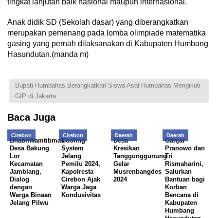
tingkat lanjutan baik nasional maupun internasional.
Anak didik SD (Sekolah dasar) yang diberangkatkan
merupakan pemenang pada lomba olimpiade matematika
gasing yang pernah dilaksanakan di Kabupaten Humbang
Hasundutan.(manda m)
Bupati Humbahas Berangkatkan Siswa Asal Humbahas Mengikuti
GIP di Jakarta
Baca Juga
Cirebon
Cirebon
Daerah
Daerah
Bhabinkamtibmas
Cooling
Desa
Ganjar
Desa Bakung
System
Kresikan
Pranowo dan
Lor
Jelang
Tanggunggunung
Tri
Kecamatan
Pemilu 2024,
Gelar
Rismaharini,
Jamblang,
Kapolresta
Musrenbangdes
Salurkan
Dialog
Cirebon Ajak
2024
Bantuan bagi
dengan
Warga Jaga
Korban
Warga Binaan
Kondusivitas
Bencana di
Jelang Pilwu
Kabupaten
Humbang