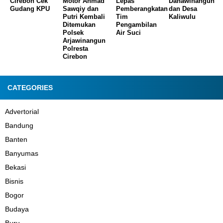
Cirebon Cek
Motor Ahmad
Lepas
Danawinangun
Gudang KPU
Sawqiy dan
Pemberangkatan
dan Desa
Putri Kembali
Tim
Kaliwulu
Ditemukan
Pengambilan
Polsek
Air Suci
Arjawinangun
Polresta
Cirebon
CATEGORIES
Advertorial
Bandung
Banten
Banyumas
Bekasi
Bisnis
Bogor
Budaya