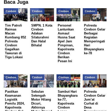
Baca Juga
Cirebon
Cirebon
Cirebon
Cirebon
Tim Patroli
SMPN. 1 Kota
Personel
Polresta
Raimas
Cirebon
Lantunkan
Cirebon Gelar
Macan
Adakan
Asmaul
Berbagai
Kumbang 852
Silaturahmi
Husna Saat
Kegiatan
Polresta
Dan Halal
Apel Jam
Memperingati
Cirebon
Bihalal
Pimpinan,
Hari
Gagalkan
Kapolresta
Bhayangkara
Tawuran di
Cirebon
ke-78
Tiga Lokasi
Berikan
Pesan Ini
Cirebon
Cirebon
Cirebon
Cirebon
Pastikan
Sebulan
Sambut Hari
Polresta
Keamanan
Setengah
Bhayangkara
Cirebon Gelar
Logistik
Motor Hilang
ke-77,
Jum’at
Pemilu 2024,
Dicuri,
Kapolresta
Curhat di
Kapolresta
Akhirnya
Cirebon
Desa