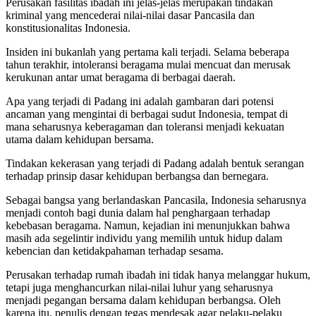
Perusakan fasilitas ibadah ini jelas-jelas merupakan tindakan
kriminal yang mencederai nilai-nilai dasar Pancasila dan
konstitusionalitas Indonesia.
Insiden ini bukanlah yang pertama kali terjadi. Selama beberapa
tahun terakhir, intoleransi beragama mulai mencuat dan merusak
kerukunan antar umat beragama di berbagai daerah.
Apa yang terjadi di Padang ini adalah gambaran dari potensi
ancaman yang mengintai di berbagai sudut Indonesia, tempat di
mana seharusnya keberagaman dan toleransi menjadi kekuatan
utama dalam kehidupan bersama.
Tindakan kekerasan yang terjadi di Padang adalah bentuk serangan
terhadap prinsip dasar kehidupan berbangsa dan bernegara.
Sebagai bangsa yang berlandaskan Pancasila, Indonesia seharusnya
menjadi contoh bagi dunia dalam hal penghargaan terhadap
kebebasan beragama. Namun, kejadian ini menunjukkan bahwa
masih ada segelintir individu yang memilih untuk hidup dalam
kebencian dan ketidakpahaman terhadap sesama.
Perusakan terhadap rumah ibadah ini tidak hanya melanggar hukum,
tetapi juga menghancurkan nilai-nilai luhur yang seharusnya
menjadi pegangan bersama dalam kehidupan berbangsa. Oleh
karena itu, penulis dengan tegas mendesak agar pelaku-pelaku