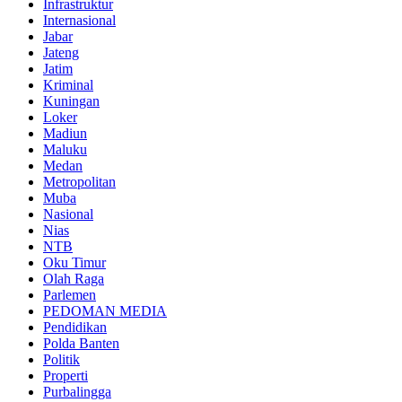
Infrastruktur
Internasional
Jabar
Jateng
Jatim
Kriminal
Kuningan
Loker
Madiun
Maluku
Medan
Metropolitan
Muba
Nasional
Nias
NTB
Oku Timur
Olah Raga
Parlemen
PEDOMAN MEDIA
Pendidikan
Polda Banten
Politik
Properti
Purbalingga