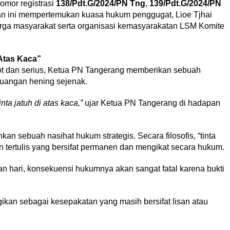
omor registrasi
138/Pdt.G/2024/PN Tng
,
139/Pdt.G/2024/PN
an ini mempertemukan kuasa hukum penggugat, Lioe Tjhai
warga masyarakat serta organisasi kemasyarakatan LSM Komite
 Atas Kaca”
ot dan serius, Ketua PN Tangerang memberikan sebuah
uangan hening sejenak.
inta jatuh di atas kaca,”
ujar Ketua PN Tangerang di hadapan
an sebuah nasihat hukum strategis. Secara filosofis, “tinta
 tertulis yang bersifat permanen dan mengikat secara hukum.
an hari, konsekuensi hukumnya akan sangat fatal karena bukti
logikan sebagai kesepakatan yang masih bersifat lisan atau