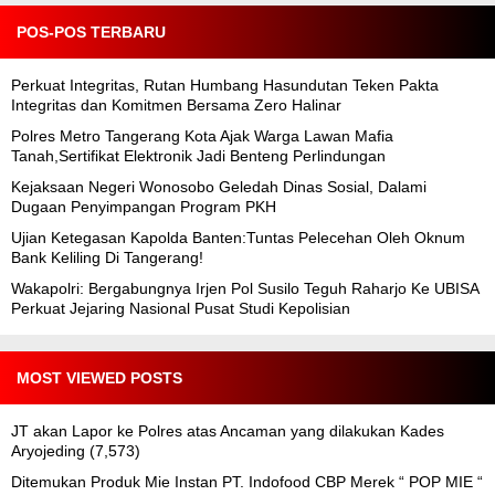
POS-POS TERBARU
Perkuat Integritas, Rutan Humbang Hasundutan Teken Pakta
Integritas dan Komitmen Bersama Zero Halinar
Polres Metro Tangerang Kota Ajak Warga Lawan Mafia
Tanah,Sertifikat Elektronik Jadi Benteng Perlindungan
Kejaksaan Negeri Wonosobo Geledah Dinas Sosial, Dalami
Dugaan Penyimpangan Program PKH
Ujian Ketegasan Kapolda Banten:Tuntas Pelecehan Oleh Oknum
Bank Keliling Di Tangerang!
Wakapolri: Bergabungnya Irjen Pol Susilo Teguh Raharjo Ke UBISA
Perkuat Jejaring Nasional Pusat Studi Kepolisian
MOST VIEWED POSTS
JT akan Lapor ke Polres atas Ancaman yang dilakukan Kades
Aryojeding
(7,573)
Ditemukan Produk Mie Instan PT. Indofood CBP Merek “ POP MIE “