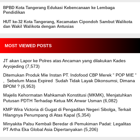
BPBD Kota Tangerang Edukasi Kebencanaan ke Lembaga
Pendidikan
HUT ke-32 Kota Tangerang, Kecamatan Cipondoh Sambut Walikota
dan Wakil Walikota dengan Antusias
MOST VIEWED POSTS
JT akan Lapor ke Polres atas Ancaman yang dilakukan Kades
Aryojeding
(7,573)
Ditemukan Produk Mie Instan PT. Indofood CBP Merek “ POP MIE “
, Sebelum Masa Expired Sudah Tidak Layak Dikonsumsi, Dimana
BPOM ?
(6,953)
Majelis Kehormatan Mahkamah Konstitusi (MKMK), Menjatuhkan
Putusan PDTH Terhadap Ketua MK Anwar Usman
(6,082)
KMP Wira Victoria di Gugat di Pengadilan Negeri Sibolga, Terkait
Hilangnya Penumpang di Atas Kapal
(5,354)
Minyakita Palsu Kembali Beredar di Pemukiman Padat: Legalitas
PT Artha Eka Global Asia Dipertanyakan
(5,206)