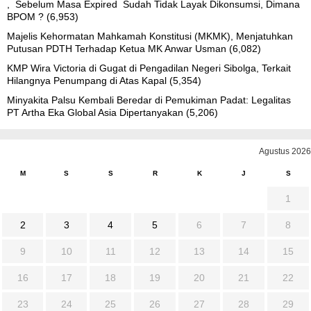
, Sebelum Masa Expired Sudah Tidak Layak Dikonsumsi, Dimana
BPOM ?
(6,953)
Majelis Kehormatan Mahkamah Konstitusi (MKMK), Menjatuhkan
Putusan PDTH Terhadap Ketua MK Anwar Usman
(6,082)
KMP Wira Victoria di Gugat di Pengadilan Negeri Sibolga, Terkait
Hilangnya Penumpang di Atas Kapal
(5,354)
Minyakita Palsu Kembali Beredar di Pemukiman Padat: Legalitas
PT Artha Eka Global Asia Dipertanyakan
(5,206)
Agustus 2026
M
S
S
R
K
J
S
1
2
3
4
5
6
7
8
9
10
11
12
13
14
15
16
17
18
19
20
21
22
23
24
25
26
27
28
29