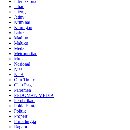
Internasional
Jabar
Jateng
Jatim
Kriminal
Kuningan
Loker
Madiun
Maluku
Medan
Metropolitan
Muba
Nasional
Nias
NTB
Oku Timur
Olah Raga
Parlemen
PEDOMAN MEDIA
Pendidikan
Polda Banten
Politik
Properti
Purbalingga
Ragam