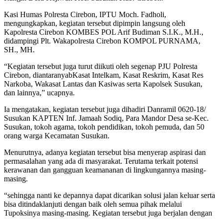
Kasi Humas Polresta Cirebon, IPTU Moch. Fadholi,
mengungkapkan, kegiatan tersebut dipimpin langsung oleh
Kapolresta Cirebon KOMBES POL Arif Budiman S.I.K., M.H.,
didampingi Plt. Wakapolresta Cirebon KOMPOL PURNAMA,
SH., MH.
“Kegiatan tersebut juga turut diikuti oleh segenap PJU Polresta
Cirebon, diantaranyabKasat Intelkam, Kasat Reskrim, Kasat Res
Narkoba, Wakasat Lantas dan Kasiwas serta Kapolsek Susukan,
dan lainnya,” ucapnya.
Ia mengatakan, kegiatan tersebut juga dihadiri Danramil 0620-18/
Susukan KAPTEN Inf. Jamaah Sodiq, Para Mandor Desa se-Kec.
Susukan, tokoh agama, tokoh pendidikan, tokoh pemuda, dan 50
orang warga Kecamatan Susukan.
Menurutnya, adanya kegiatan tersebut bisa menyerap aspirasi dan
permasalahan yang ada di masyarakat. Terutama terkait potensi
kerawanan dan gangguan keamananan di lingkungannya masing-
masing.
“sehingga nanti ke depannya dapat dicarikan solusi jalan keluar serta
bisa ditindaklanjuti dengan baik oleh semua pihak melalui
Tupoksinya masing-masing. Kegiatan tersebut juga berjalan dengan