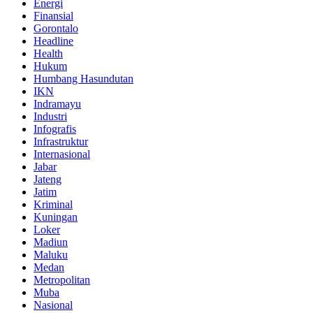
Energi
Finansial
Gorontalo
Headline
Health
Hukum
Humbang Hasundutan
IKN
Indramayu
Industri
Infografis
Infrastruktur
Internasional
Jabar
Jateng
Jatim
Kriminal
Kuningan
Loker
Madiun
Maluku
Medan
Metropolitan
Muba
Nasional