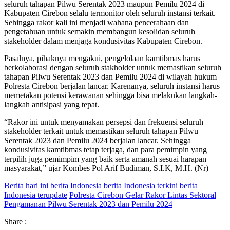
seluruh tahapan Pilwu Serentak 2023 maupun Pemilu 2024 di
Kabupaten Cirebon selalu termonitor oleh seluruh instansi terkait.
Sehingga rakor kali ini menjadi wahana pencerahaan dan
pengetahuan untuk semakin membangun kesolidan seluruh
stakeholder dalam menjaga kondusivitas Kabupaten Cirebon.
Pasalnya, pihaknya mengakui, pengelolaan kamtibmas harus
berkolaborasi dengan seluruh stakholder untuk memastikan seluruh
tahapan Pilwu Serentak 2023 dan Pemilu 2024 di wilayah hukum
Polresta Cirebon berjalan lancar. Karenanya, seluruh instansi harus
memetakan potensi kerawanan sehingga bisa melakukan langkah-
langkah antisipasi yang tepat.
“Rakor ini untuk menyamakan persepsi dan frekuensi seluruh
stakeholder terkait untuk memastikan seluruh tahapan Pilwu
Serentak 2023 dan Pemilu 2024 berjalan lancar. Sehingga
kondusivitas kamtibmas tetap terjaga, dan para pemimpin yang
terpilih juga pemimpim yang baik serta amanah sesuai harapan
masyarakat,” ujar Kombes Pol Arif Budiman, S.I.K, M.H. (Nr)
Berita hari ini
berita Indonesia
berita Indonesia terkini
berita
Indonesia terupdate
Polresta Cirebon Gelar Rakor Lintas Sektoral
Pengamanan Pilwu Serentak 2023 dan Pemilu 2024
Share :