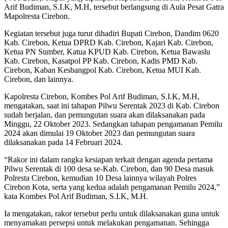
Arif Budiman, S.I.K, M.H, tersebut berlangsung di Aula Pesat Gatra
Mapolresta Cirebon.
Kegiatan tersebut juga turut dihadiri Bupati Cirebon, Dandim 0620
Kab. Cirebon, Ketua DPRD Kab. Cirebon, Kajari Kab. Cirebon,
Ketua PN Sumber, Katua KPUD Kab. Cirebon, Ketua Bawaslu
Kab. Cirebon, Kasatpol PP Kab. Cirebon, Kadis PMD Kab.
Cirebon, Kaban Kesbangpol Kab. Cirebon, Ketua MUI Kab.
Cirebon, dan lainnya.
Kapolresta Cirebon, Kombes Pol Arif Budiman, S.I.K, M.H,
mengatakan, saat ini tahapan Pilwu Serentak 2023 di Kab. Cirebon
sudah berjalan, dan pemungutan suara akan dilaksanakan pada
Minggu, 22 Oktober 2023. Sedangkan tahapan pengamanan Pemilu
2024 akan dimulai 19 Oktober 2023 dan pemungutan suara
dilaksanakan pada 14 Februari 2024.
“Rakor ini dalam rangka kesiapan terkait dengan agenda pertama
Pilwu Serentak di 100 desa se-Kab. Cirebon, dan 90 Desa masuk
Polresta Cirebon, kemudian 10 Desa lainnya wilayah Polres
Cirebon Kota, serta yang kedua adalah pengamanan Pemilu 2024,”
kata Kombes Pol Arif Budiman, S.I.K, M.H.
Ia mengatakan, rakor tersebut perlu untuk dilaksanakan guna untuk
menyamakan persepsi untuk melakukan pengamanan. Sehingga