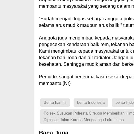
membantu masyarakat yang sedang dalam mas
“Sudah menjadi tugas sebagai anggota poli
selama arus mudik maupun arus balik,” tutur
Anggota juga mengimbau kepada masyarakat
pengecekan kendaraan baik rem, tekanan ban,
Kami mengimbau kepada masyarakat untuk m
tekanan ban, roda dan air radiator. Jangan lup
kesehatan. Sehingga mudik aman dan berk
Pemudik sangat berterima kasih sekali kepad
membantu.(Nr)
Berita hari ini
berita Indonesia
berita Indo
Polsek Susukan Polresta Cirebon Memberikan Himb
Dipinggir Jalan Karena Menggangu Lalu Lintas
Baca Juga