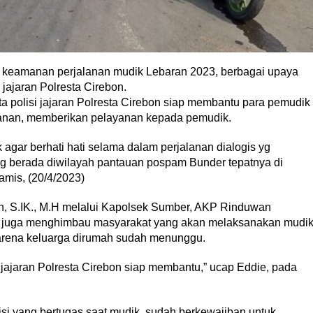
an keamanan perjalanan mudik Lebaran 2023, berbagai upaya
jajaran Polresta Cirebon.
polisi jajaran Polresta Cirebon siap membantu para pemudik
alanan, memberikan pelayanan kepada pemudik.
ar berhati hati selama dalam perjalanan dialogis yg
g berada diwilayah pantauan pospam Bunder tepatnya di
mis, (20/4/2023)
n, S.IK., M.H melalui Kapolsek Sumber, AKP Rinduwan
n juga menghimbau masyarakat yang akan melaksanakan mudi
karena keluarga dirumah sudah menunggu.
jajaran Polresta Cirebon siap membantu,” ucap Eddie, pada
si yang bertugas saat mudik, sudah berkewajiban untuk