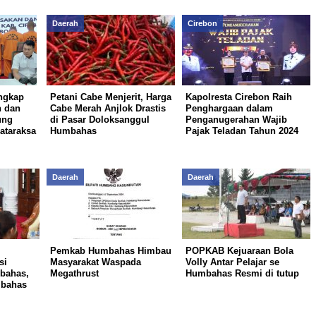
Daerah
Cirebon
ngkap
Petani Cabe Menjerit, Harga
Kapolresta Cirebon Raih
 dan
Cabe Merah Anjlok Drastis
Penghargaan dalam
ung
di Pasar Doloksanggul
Penganugerahan Wajib
ataraksa
Humbahas
Pajak Teladan Tahun 2024
Daerah
Daerah
Pemkab Humbahas Himbau
POPKAB Kejuaraan Bola
si
Masyarakat Waspada
Volly Antar Pelajar se
bahas,
Megathrust
Humbahas Resmi di tutup
mbahas