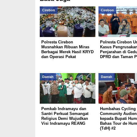
Cirebon
Cirebon
Polresta Cirebon
Polresta Cirebon U
Musnahkan Ribuan Miras
Kasus Pengrusakan
Berbagai Merek Hasil KRYD
Penjarahan di Ged
dan Operasi Pekat
DPRD dan Taman P
Daerah
Daerah
Pemkab Indramayu dan
Humbahas Cycling
Santri Perkuat Semangat
Community Audien
Religius Demi Wujudkan
kepada Bupati Hum
Visi Indramayu REANG
Bahas Tour de Hu
(TdH) #2