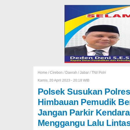
Home /
Cirebon
/
Daerah
/
Jabar
/
TNI/ Polri
Kamis, 20 April 2023 - 20:18 WIB
Polsek Susukan Polre
Himbauan Pemudik Ber
Jangan Parkir Kendara
Menggangu Lalu Linta