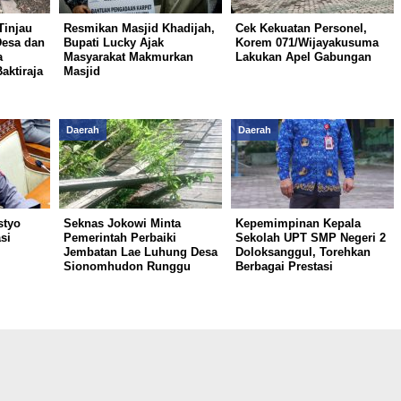
Tinjau
Resmikan Masjid Khadijah,
Cek Kekuatan Personel,
Desa dan
Bupati Lucky Ajak
Korem 071/Wijayakusuma
a
Masyarakat Makmurkan
Lakukan Apel Gabungan
aktiraja
Masjid
Daerah
Daerah
styo
Seknas Jokowi Minta
Kepemimpinan Kepala
si
Pemerintah Perbaiki
Sekolah UPT SMP Negeri 2
Jembatan Lae Luhung Desa
Doloksanggul, Torehkan
Sionomhudon Runggu
Berbagai Prestasi