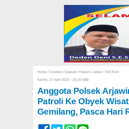
Home /
Cirebon
/
Daerah
/
Hukum
/
Jabar
/
TNI/ Polri
Kamis, 27 April 2023 - 20:20 WIB
Anggota Polsek Arjawi
Patroli Ke Obyek Wisa
Gemilang, Pasca Hari 