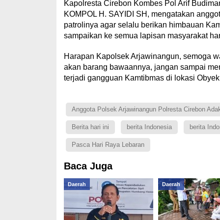
Kapolresta Cirebon Kombes Pol Arif Budiman
KOMPOL H. SAYIDI SH, mengatakan anggota
patrolinya agar selalu berikan himbauan Kam
sampaikan ke semua lapisan masyarakat har
Harapan Kapolsek Arjawinangun, semoga war
akan barang bawaannya, jangan sampai men
terjadi gangguan Kamtibmas di lokasi Obyek w
Anggota Polsek Arjawinangun Polresta Cirebon Ada
Berita hari ini
berita Indonesia
berita Indo
Pasca Hari Raya Lebaran
Baca Juga
Daerah
Daerah