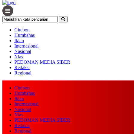
Cirebon
Humbahas
Iklan
Internasional
Nasional
Nias
PEDOMAN MEDIA SIBER
Redaksi
Regional
Cirebon
Humbahas
Iklan
Home /
Cirebon
/
Infografis
/
Infrastruktur
/
Jabar
/
TNI/ Polri
Internasional
Nasional
Selasa, 21 Maret 2023 - 13:42 WIB
Nias
PEDOMAN MEDIA SIBER
Bhabinkamtibmas Desa Kepongp
Redaksi
Regional