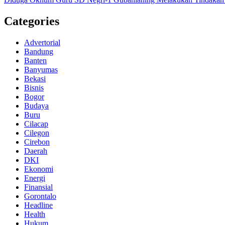
Categories
Advertorial
Bandung
Banten
Banyumas
Bekasi
Bisnis
Bogor
Budaya
Buru
Cilacap
Cilegon
Cirebon
Daerah
DKI
Ekonomi
Energi
Finansial
Gorontalo
Headline
Health
Hukum