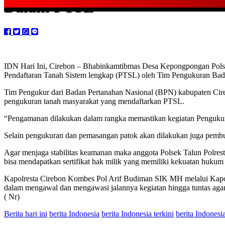
Dalam PTSL
IDN Hari Ini, Cirebon – Bhabinkamtibmas Desa Kepongpongan Pol
Pendaftaran Tanah Sistem lengkap (PTSL) oleh Tim Pengukuran Bada
Tim Pengukur dari Badan Pertanahan Nasional (BPN) kabupaten Cire
pengukuran tanah masyarakat yang mendaftarkan PTSL.
“Pengamanan dilakukan dalam rangka memastikan kegiatan Penguku
Selain pengukuran dan pemasangan patok akan dilakukan juga pembua
Agar menjaga stabilitas keamanan maka anggota Polsek Talun Polrest
bisa mendapatkan sertifikat hak milik yang memiliki kekuatan hukum 
Kapolresta Cirebon Kombes Pol Arif Budiman SIK MH melalui Kapol
dalam mengawal dan mengawasi jalannya kegiatan hingga tuntas agar c
( Nr)
Berita hari ini
berita Indonesia
berita Indonesia terkini
berita Indonesi