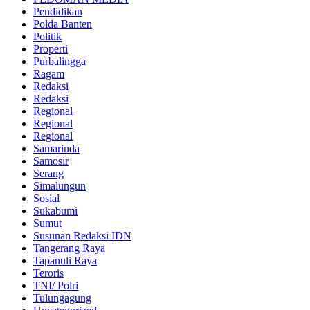
Pendidikan
Polda Banten
Politik
Properti
Purbalingga
Ragam
Redaksi
Redaksi
Regional
Regional
Regional
Samarinda
Samosir
Serang
Simalungun
Sosial
Sukabumi
Sumut
Susunan Redaksi IDN
Tangerang Raya
Tapanuli Raya
Teroris
TNI/ Polri
Tulungagung