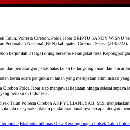
sek Talun, Polresta Cirebon, Polda Jabar BRIPTU SANDY WISNU be
n Pertanahan Nasional (BPN) kabupaten Cirebon. Selasa (21/03/23).
bon berjumlah 3 (Tiga) orang bersama Perangakat desa Kepongpongan 
ran dan pemasangan patok batas tanah berlangsung aman dan lancar 
tan berita acara pengukuran tanah yang merupakan administrasi yang 
a Cirebon Polda Jabar siap mengawal kegiatan hingga selesai supaya l
yang berlaku di Indonesia.
sek Talun Polresta Cirebon AKP YULIANI, SAB.,M.Si menjelaskan “k
ita-cita masyarakat dalam pendaftaran tanahnya tercapai dengan mendap
a terupdate
Bhabinkamtibmas Desa Kepongpongan Polsek Talun Polre