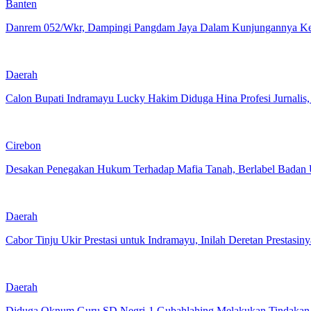
Banten
Danrem 052/Wkr, Dampingi Pangdam Jaya Dalam Kunjungannya Ke
Daerah
Calon Bupati Indramayu Lucky Hakim Diduga Hina Profesi Jurnali
Cirebon
Desakan Penegakan Hukum Terhadap Mafia Tanah, Berlabel Badan 
Daerah
Cabor Tinju Ukir Prestasi untuk Indramayu, Inilah Deretan Prestasiny
Daerah
Diduga Oknum Guru SD Negri-1 Gubahlahing Melakukan Tindakan 