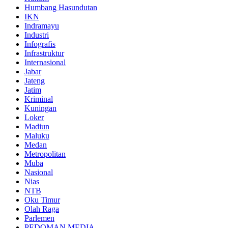
Humbang Hasundutan
IKN
Indramayu
Industri
Infografis
Infrastruktur
Internasional
Jabar
Jateng
Jatim
Kriminal
Kuningan
Loker
Madiun
Maluku
Medan
Metropolitan
Muba
Nasional
Nias
NTB
Oku Timur
Olah Raga
Parlemen
PEDOMAN MEDIA