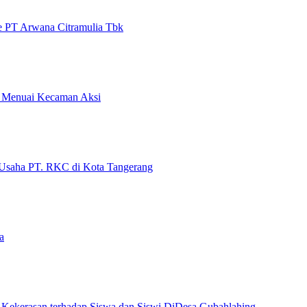
 PT Arwana Citramulia Tbk
s, Menuai Kecaman Aksi
Usaha PT. RKC di Kota Tangerang
a
Kekerasan terhadap Siswa dan Siswi DiDesa Gubahlahing