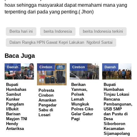
hoax sehingga masyarakat dapat memahami mana yang
terpenting dari pada yang penting.( Jhon)
Berita hari ini
berita Indonesia
berita Indonesia terkini
Dalam Rangka HPN Gawat Kepri Lakukan Ngobrol Santai
Baca Juga
Daerah
Cirebon
Cirebon
Daerah
Bupati
Berikan
Bupati
Humbahas
Yanmas,
Humbahas
Polresta
Sambut
Polsek
Tinjau Lokasi
Cirebon
Kunker
Lemah
Rencana
Amankan
Pangdam
Wungkuk
Pembangunan,
Pengedar
I/Bukit
Polres Ciko
USB SMP
Sabu di
Barisan
Gelar Gatur
dan Pustu di
Losari
Mayjen TNI
Pagi
Desa
Hendy
Siborboron
Antariksa
Kecamatan
Sijamapolang