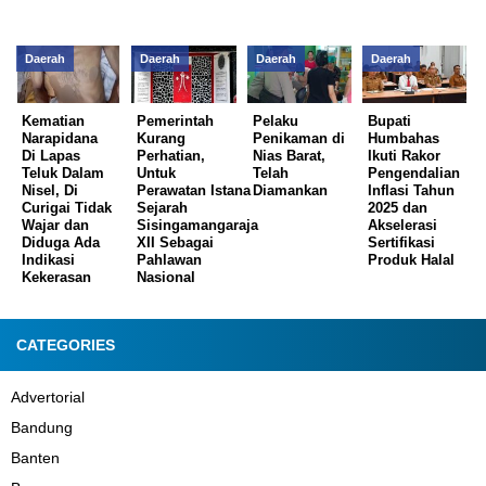
Daerah
Daerah
Daerah
Daerah
Kematian
Pemerintah
Pelaku
Bupati
Narapidana
Kurang
Penikaman di
Humbahas
Di Lapas
Perhatian,
Nias Barat,
Ikuti Rakor
Teluk Dalam
Untuk
Telah
Pengendalian
Nisel, Di
Perawatan Istana
Diamankan
Inflasi Tahun
Curigai Tidak
Sejarah
2025 dan
Wajar dan
Sisingamangaraja
Akselerasi
Diduga Ada
XII Sebagai
Sertifikasi
Indikasi
Pahlawan
Produk Halal
Kekerasan
Nasional
CATEGORIES
Advertorial
Bandung
Banten