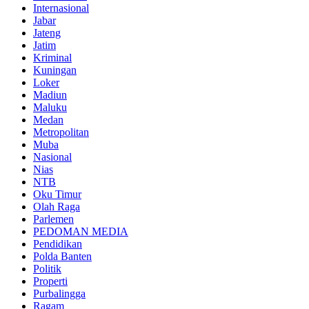
Internasional
Jabar
Jateng
Jatim
Kriminal
Kuningan
Loker
Madiun
Maluku
Medan
Metropolitan
Muba
Nasional
Nias
NTB
Oku Timur
Olah Raga
Parlemen
PEDOMAN MEDIA
Pendidikan
Polda Banten
Politik
Properti
Purbalingga
Ragam