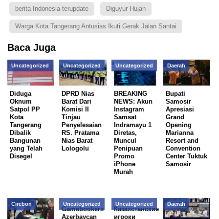
berita Indonesia terupdate
Diguyur Hujan
Warga Kota Tangerang Antusias Ikuti Gerak Jalan Santai
Baca Juga
Uncategorized
Uncategorized
Uncategorized
Daerah
Diduga
DPRD Nias
BREAKING
Bupati
Oknum
Barat Dari
NEWS: Akun
Samosir
Satpol PP
Komisi II
Instagram
Apresiasi
Kota
Tinjau
Samsat
Grand
Tangerang
Penyelesaian
Indramayu 1
Opening
Dibalik
RS. Pratama
Diretas,
Marianna
Bangunan
Nias Barat
Muncul
Resort and
yang Telah
Lologolu
Penipuan
Convention
Disegel
Promo
Center Tuktuk
iPhone
Samosir
Murah
Cirebon
Uncategorized
Uncategorized
Daerah
Gаmеbооkеrs
Казахстанcкие
Аzеrbаyсаn
игроки