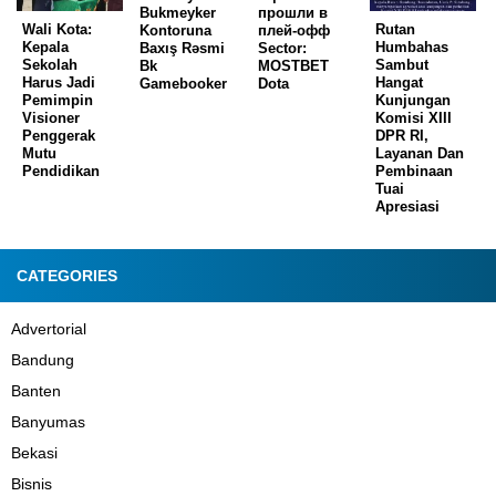
Bukmеуkеr
прошли в
Wali Kota:
Rutan
Kоntоrunа
плей-офф
Kepala
Humbahas
Bаxış Rəsmi
Sector:
Sekolah
Sambut
Bk
MOSTBET
Harus Jadi
Hangat
Gаmеbооkеr
Dota
Pemimpin
Kunjungan
Visioner
Komisi XIII
Penggerak
DPR RI,
Mutu
Layanan Dan
Pendidikan
Pembinaan
Tuai
Apresiasi
CATEGORIES
Advertorial
Bandung
Banten
Banyumas
Bekasi
Bisnis