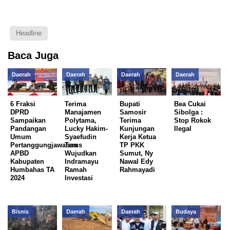
Headline
Baca Juga
Daerah
Daerah
Daerah
Daerah
6 Fraksi
Terima
Bupati
Bea Cukai
DPRD
Manajamen
Samosir
Sibolga :
Sampaikan
Polytama,
Terima
Stop Rokok
Pandangan
Lucky Hakim-
Kunjungan
Ilegal
Umum
Syaefudin
Kerja Ketua
Pertanggungjawaban
Terus
TP PKK
APBD
Wujudkan
Sumut, Ny
Kabupaten
Indramayu
Nawal Edy
Humbahas TA
Ramah
Rahmayadi
2024
Investasi
Bisnis
Daerah
Daerah
Budaya