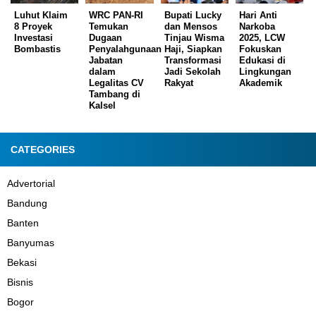
Luhut Klaim
WRC PAN-RI
Bupati Lucky
Hari Anti
8 Proyek
Temukan
dan Mensos
Narkoba
Investasi
Dugaan
Tinjau Wisma
2025, LCW
Bombastis
Penyalahgunaan
Haji, Siapkan
Fokuskan
Jabatan
Transformasi
Edukasi di
dalam
Jadi Sekolah
Lingkungan
Legalitas CV
Rakyat
Akademik
Tambang di
Kalsel
CATEGORIES
Advertorial
Bandung
Banten
Banyumas
Bekasi
Bisnis
Bogor