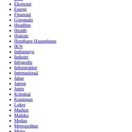
Ekonomi
Energi
Finansial
Gorontalo
Headline
Health
Hukum
Humbang Hasundutan
IKN
Indramayu
Industri
Infografis
Infrastruktur
Internasional
Jabar
Jateng
Jatim
Kriminal
Kuningan
Loker
Madiun
Maluku
Medan
Metropolitan
Muba