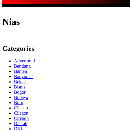
Nias
Categories
Advertorial
Bandung
Banten
Banyumas
Bekasi
Bisnis
Bogor
Budaya
Buru
Cilacap
Cilegon
Cirebon
Daerah
DKI