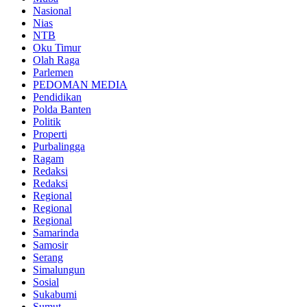
Nasional
Nias
NTB
Oku Timur
Olah Raga
Parlemen
PEDOMAN MEDIA
Pendidikan
Polda Banten
Politik
Properti
Purbalingga
Ragam
Redaksi
Redaksi
Regional
Regional
Regional
Samarinda
Samosir
Serang
Simalungun
Sosial
Sukabumi
Sumut