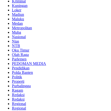
Kriminal
Kuningan
Loker
Madiun
Maluku
Medan
Metropolitan
Muba
Nasional
Nias
NTB
Oku Timur
Olah Raga
Parlemen
PEDOMAN MEDIA
Pendidikan
Polda Banten
Politik
Properti
Purbalingga
Ragam
Redaksi
Redaksi
Regional
Regional