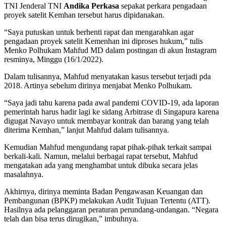
TNI Jenderal TNI
Andika Perkasa
sepakat perkara pengadaan
proyek satelit Kemhan tersebut harus dipidanakan.
“Saya putuskan untuk berhenti rapat dan mengarahkan agar
pengadaan proyek satelit Kemenhan ini diproses hukum,” tulis
Menko Polhukam Mahfud MD dalam postingan di akun Instagram
resminya, Minggu (16/1/2022).
Dalam tulisannya, Mahfud menyatakan kasus tersebut terjadi pda
2018. Artinya sebelum dirinya menjabat Menko Polhukam.
“Saya jadi tahu karena pada awal pandemi COVID-19, ada laporan
pemerintah harus hadir lagi ke sidang Arbitrase di Singapura karena
digugat Navayo untuk membayar kontrak dan barang yang telah
diterima Kemhan,” lanjut Mahfud dalam tulisannya.
Kemudian Mahfud mengundang rapat pihak-pihak terkait sampai
berkali-kali. Namun, melalui berbagai rapat tersebut, Mahfud
mengatakan ada yang menghambat untuk dibuka secara jelas
masalahnya.
Akhirnya, dirinya meminta Badan Pengawasan Keuangan dan
Pembangunan (BPKP) melakukan Audit Tujuan Tertentu (ATT).
Hasilnya ada pelanggaran peraturan perundang-undangan. “Negara
telah dan bisa terus dirugikan,” imbuhnya.