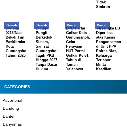
Tidak
Sinkron
Daerah
Daerah
Daerah
Daerah
Dandim
Diduga
DPD Partai
Tersangka LB
0213/Nias
Pungli
Golkar Kota
Diperiksa
Bekali Tim
Berkedok
Gunungsitoli,
atas Kasus
Paskibraka
Sistem,
Gelar
Pengancaman
Kota
Samsat
Perayaan
di Unit PPA
Gunungsitoli
Gunungsitoli
HUT Partai
Polres Nias,
Tahun 2025
Tagih PKB
Golkar Ke 61
Keluarga
Hingga 2027
Tahun di
Terlapor
Tanpa Dasar
Taman
Minta
Hukum
Ya’ahowu
Keadilan
CATEGORIES
Advertorial
Bandung
Banten
Banyumas