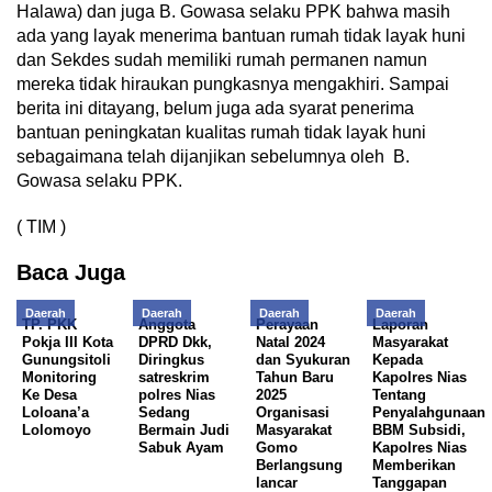
Halawa) dan juga B. Gowasa selaku PPK bahwa masih
ada yang layak menerima bantuan rumah tidak layak huni
dan Sekdes sudah memiliki rumah permanen namun
mereka tidak hiraukan pungkasnya mengakhiri. Sampai
berita ini ditayang, belum juga ada syarat penerima
bantuan peningkatan kualitas rumah tidak layak huni
sebagaimana telah dijanjikan sebelumnya oleh B.
Gowasa selaku PPK.
( TIM )
Baca Juga
Daerah
Daerah
Daerah
Daerah
TP. PKK
Anggota
Perayaan
Laporan
Pokja III Kota
DPRD Dkk,
Natal 2024
Masyarakat
Gunungsitoli
Diringkus
dan Syukuran
Kepada
Monitoring
satreskrim
Tahun Baru
Kapolres Nias
Ke Desa
polres Nias
2025
Tentang
Loloana’a
Sedang
Organisasi
Penyalahgunaan
Lolomoyo
Bermain Judi
Masyarakat
BBM Subsidi,
Sabuk Ayam
Gomo
Kapolres Nias
Berlangsung
Memberikan
lancar
Tanggapan