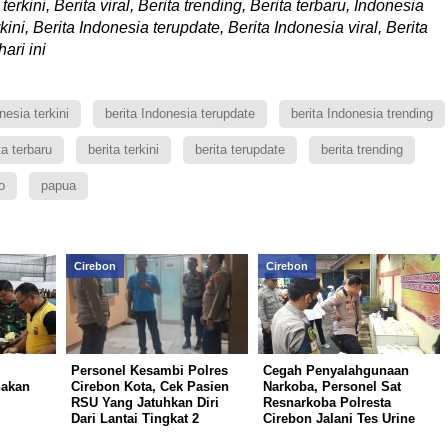
terkini, Berita viral, Berita trending, Berita terbaru, Indonesia
rkini, Berita Indonesia terupdate, Berita Indonesia viral, Berita
ari ini
nesia terkini
berita Indonesia terupdate
berita Indonesia trending
ta terbaru
berita terkini
berita terupdate
berita trending
o
papua
Cirebon
Cirebon
Personel Kesambi Polres
Cegah Penyalahgunaan
nakan
Cirebon Kota, Cek Pasien
Narkoba, Personel Sat
RSU Yang Jatuhkan Diri
Resnarkoba Polresta
Dari Lantai Tingkat 2
Cirebon Jalani Tes Urine