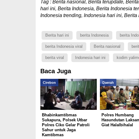
Tag : Berita nasional, Berita terupdate, Berita 
hari ini, Berita Indonesia, Berita Indonesia te
Indonesia trending, Indonesia hari ini, Berita h
Berita hari ini
berita Indonesia
berita Indo
berita Indonesia viral
Berita nasional
beri
berita viral
Indonesia hari ini
kodim yalim
Baca Juga
Cirebon
Daerah
Bhabinkamtibmas
Polres Humbang
Sukapura, Polsek Utbar
Hasundutan Laksa
Polres Ciko Gelar Patroli
Giat Halalbihalal
Sahur untuk Jaga
Kamtibmas