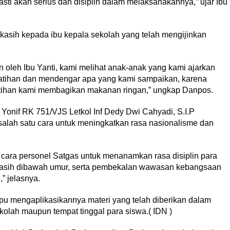
asti akan serius dan disiplin dalam melaksanakannya,” ujar Ibu
asih kepada ibu kepala sekolah yang telah mengijinkan
 oleh Ibu Yanti, kami melihat anak-anak yang kami ajarkan
atihan dan mendengar apa yang kami sampaikan, karena
atihan kami membagikan makanan ringan,” ungkap Danpos.
 Yonif RK 751/VJS Letkol Inf Dedy Dwi Cahyadi, S.I.P
alah satu cara untuk meningkatkan rasa nasionalisme dan
 cara personel Satgas untuk menanamkan rasa disiplin para
 masih dibawah umur, serta pembekalan wawasan kebangsaan
,” jelasnya.
u mengaplikasikannya materi yang telah diberikan dalam
sekolah maupun tempat tinggal para siswa.( IDN )