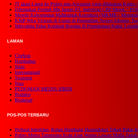
JT akan Lapor ke Polres atas Ancaman yang dilakukan Kades 
Ditemukan Produk Mie Instan PT. Indofood CBP Merek “ P
Majelis Kehormatan Mahkamah Konstitusi (MKMK), Menjat
KMP Wira Victoria di Gugat di Pengadilan Negeri Sibolga, Te
Minyakita Palsu Kembali Beredar di Pemukiman Padat: Legali
LAMAN
Cirebon
Humbahas
Iklan
Internasional
Nasional
Nias
PEDOMAN MEDIA SIBER
Redaksi
Regional
POS-POS TERBARU
Perkuat Integritas, Rutan Humbang Hasundutan Teken Pakta I
Polres Metro Tangerang Kota Ajak Warga Lawan Mafia Tanah,Se