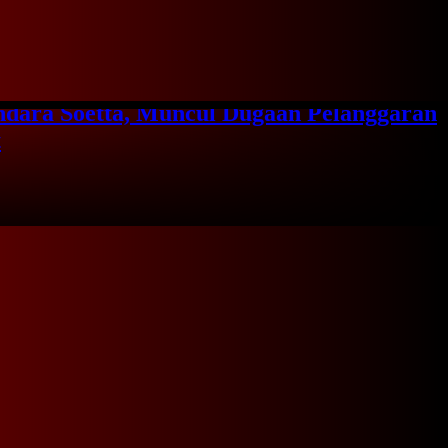
cu…
ndara Soetta, Muncul Dugaan Pelanggaran
t