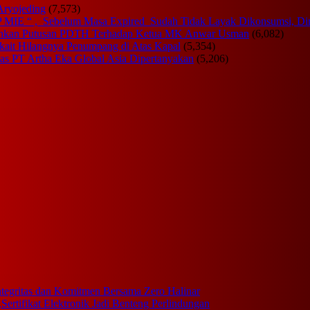
Aryojeding
(7,573)
OP MIE “ , Sebelum Masa Expired Sudah Tidak Layak Dikonsumsi, 
uhkan Putusan PDTH Terhadap Ketua MK Anwar Usman
(6,082)
rkait Hilangnya Penumpang di Atas Kapal
(5,354)
tas PT Artha Eka Global Asia Dipertanyakan
(5,206)
ntegritas dan Komitmen Bersama Zero Halinar
rtifikat Elektronik Jadi Benteng Perlindungan