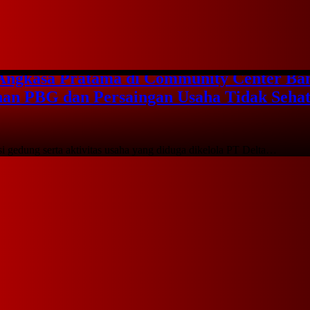
sung Ketua MUI Kecamatan Neglasari untuk periode 2026–2030 memi
 Angkasa Pratama di Community Center Ba
inan PBG dan Persaingan Usaha Tidak Seha
gedung serta aktivitas usaha yang diduga dikelola PT Delta…