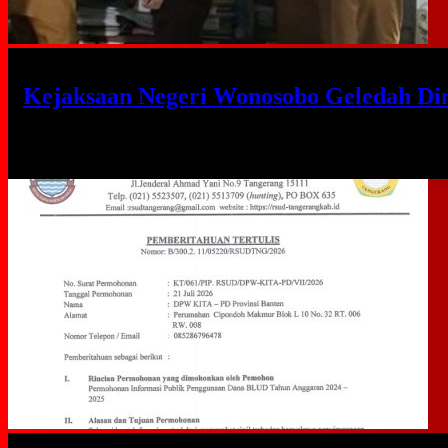
Kejaksaan Negeri Wonosobo Geledah Di
Rabu, 5 Agu 2026 - 10:21 WIB