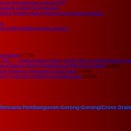
 Dugaan Penyimpangan Program PKH
m Bank Keliling Di Tangerang!
BISA Perkuat Jejaring Nasional Pusat Studi Kepolisian
an
an Wakil Walikota dengan Antusias
Aryojeding
(7,573)
OP MIE “ , Sebelum Masa Expired Sudah Tidak Layak Dikonsumsi, 
uhkan Putusan PDTH Terhadap Ketua MK Anwar Usman
(6,082)
rkait Hilangnya Penumpang di Atas Kapal
(5,354)
tas PT Artha Eka Global Asia Dipertanyakan
(5,206)
encana Pembangunan Gorong-Gorong/Cross Drain 