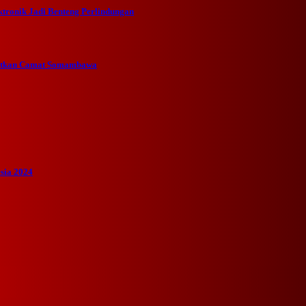
ktronik Jadi Benteng Perlindungan
gatkan Camat Somambawa
sia 2024