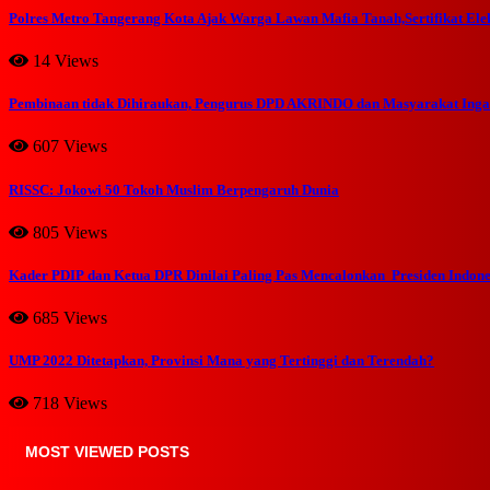
Polres Metro Tangerang Kota Ajak Warga Lawan Mafia Tanah,Sertifikat Ele
14 Views
Pembinaan tidak Dihiraukan, Pengurus DPD AKRINDO dan Masyarakat In
607 Views
RISSC: Jokowi 50 Tokoh Muslim Berpengaruh Dunia
805 Views
Kader PDIP dan Ketua DPR Dinilai Paling Pas Mencalonkan Presiden Indone
685 Views
UMP 2022 Ditetapkan, Provinsi Mana yang Tertinggi dan Terendah?
718 Views
MOST VIEWED POSTS