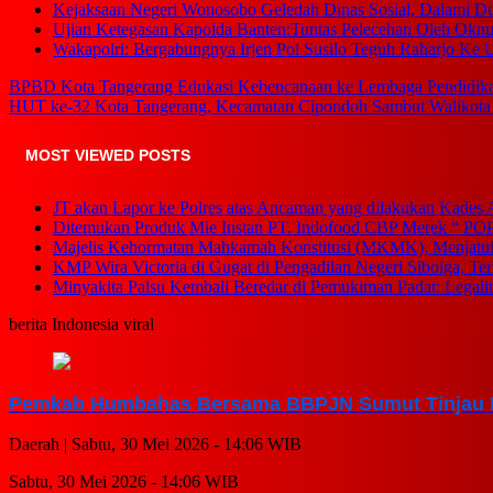
Kejaksaan Negeri Wonosobo Geledah Dinas Sosial, Dalami
Ujian Ketegasan Kapolda Banten:Tuntas Pelecehan Oleh Oknu
Wakapolri: Bergabungnya Irjen Pol Susilo Teguh Raharjo Ke U
BPBD Kota Tangerang Edukasi Kebencanaan ke Lembaga Pendidik
HUT ke-32 Kota Tangerang, Kecamatan Cipondoh Sambut Walikota d
MOST VIEWED POSTS
JT akan Lapor ke Polres atas Ancaman yang dilakukan Kades 
Ditemukan Produk Mie Instan PT. Indofood CBP Merek “ P
Majelis Kehormatan Mahkamah Konstitusi (MKMK), Menjat
KMP Wira Victoria di Gugat di Pengadilan Negeri Sibolga, Te
Minyakita Palsu Kembali Beredar di Pemukiman Padat: Legali
berita Indonesia viral
Pemkab Humbahas Bersama BBPJN Sumut Tinjau R
Daerah |
Sabtu, 30 Mei 2026 - 14:06 WIB
Sabtu, 30 Mei 2026 - 14:06 WIB