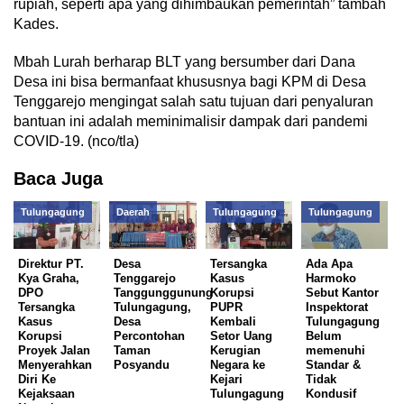
rupiah, seperti apa yang dihimbaukan pemerintah” tambah
Kades.
Mbah Lurah berharap BLT yang bersumber dari Dana
Desa ini bisa bermanfaat khususnya bagi KPM di Desa
Tenggarejo mengingat salah satu tujuan dari penyaluran
bantuan ini adalah meminimalisir dampak dari pandemi
COVID-19. (nco/tla)
Baca Juga
Tulungagung
Daerah
Tulungagung
Tulungagung
Direktur PT.
Desa
Tersangka
Ada Apa
Kya Graha,
Tenggarejo
Kasus
Harmoko
DPO
Tanggunggunung
Korupsi
Sebut Kantor
Tersangka
Tulungagung,
PUPR
Inspektorat
Kasus
Desa
Kembali
Tulungagung
Korupsi
Percontohan
Setor Uang
Belum
Proyek Jalan
Taman
Kerugian
memenuhi
Menyerahkan
Posyandu
Negara ke
Standar &
Diri Ke
Kejari
Tidak
Kejaksaan
Tulungagung
Kondusif