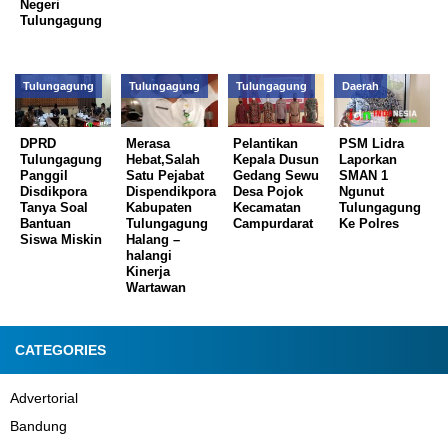
Negeri
Tulungagung
Tulungagung
Tulungagung
Tulungagung
Daerah
DPRD
Merasa
Pelantikan
PSM Lidra
Tulungagung
Hebat,Salah
Kepala Dusun
Laporkan
Panggil
Satu Pejabat
Gedang Sewu
SMAN 1
Disdikpora
Dispendikpora
Desa Pojok
Ngunut
Tanya Soal
Kabupaten
Kecamatan
Tulungagung
Bantuan
Tulungagung
Campurdarat
Ke Polres
Siswa Miskin
Halang –
halangi
Kinerja
Wartawan
CATEGORIES
Advertorial
Bandung