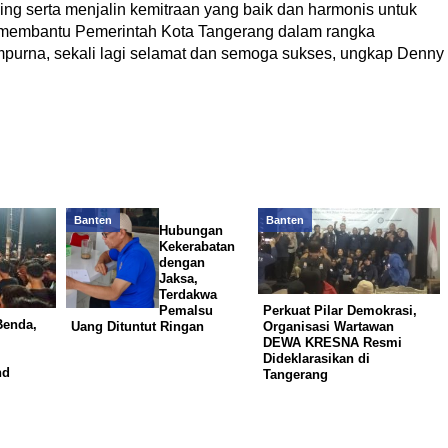
ing serta menjalin kemitraan yang baik dan harmonis untuk
t membantu Pemerintah Kota Tangerang dalam rangka
purna, sekali lagi selamat dan semoga sukses, ungkap Denny
Banten
Banten
Hubungan
Kekerabatan
dengan
Jaksa,
Terdakwa
Pemalsu
Perkuat Pilar Demokrasi,
Benda,
Uang Dituntut Ringan
Organisasi Wartawan
DEWA KRESNA Resmi
Dideklarasikan di
nd
Tangerang