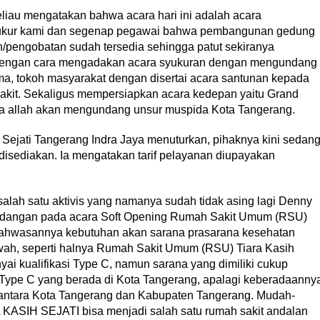
eliau mengatakan bahwa acara hari ini adalah acara
syukur kami dan segenap pegawai bahwa pembangunan gedung
/pengobatan sudah tersedia sehingga patut sekiranya
 dengan cara mengadakan acara syukuran dengan mengundang
ma, tokoh masyarakat dengan disertai acara santunan kepada
sakit. Sekaligus mempersiapkan acara kedepan yaitu Grand
a allah akan mengundang unsur muspida Kota Tangerang.
 Sejati Tangerang Indra Jaya menuturkan, pihaknya kini sedan
disediakan. Ia mengatakan tarif pelayanan diupayakan
salah satu aktivis yang namanya sudah tidak asing lagi Denny
ndangan pada acara Soft Opening Rumah Sakit Umum (RSU)
ahwasannya kebutuhan akan sarana prasarana kesehatan
wah, seperti halnya Rumah Sakit Umum (RSU) Tiara Kasih
yai kualifikasi Type C, namun sarana yang dimiliki cukup
t Type C yang berada di Kota Tangerang, apalagi keberadaanny
n antara Kota Tangerang dan Kabupaten Tangerang. Mudah-
ASIH SEJATI bisa menjadi salah satu rumah sakit andalan