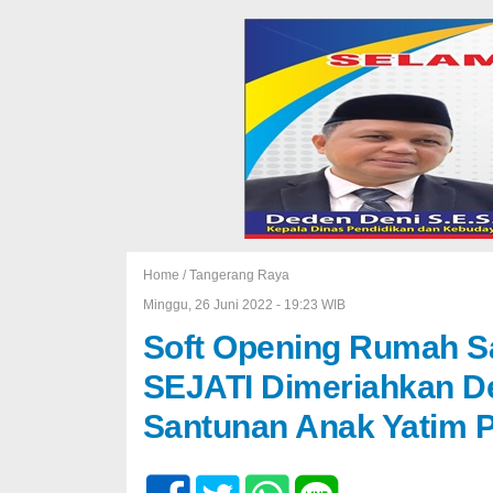
Home /
Tangerang Raya
Minggu, 26 Juni 2022 - 19:23 WIB
Soft Opening Rumah S
SEJATI Dimeriahkan D
Santunan Anak Yatim P