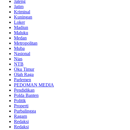
Jateng
Jatim
Kriminal
Kuningan
Loker
Madiun
Maluku
Medan
Metropolitan
Muba
Nasional
Nias
NTB
Oku Timur
Olah Raga
Parlemen
PEDOMAN MEDIA
Pendidikan
Polda Banten
Politik
Properti
Purbalingga
Ragam
Redaksi
Redaksi