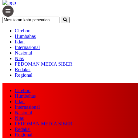
Cirebon
Humbahas
Iklan
Internasional
Nasional
Nias
PEDOMAN MEDIA SIBER
Redaksi
Regional
Cirebon
Humbahas
Iklan
Home /
Hukum
Internasional
Nasional
Minggu, 3 April 2022 - 07:00 WIB
Nias
PEDOMAN MEDIA SIBER
Mandek 14 Tahun, PAKSA Minta 
Redaksi
Regional