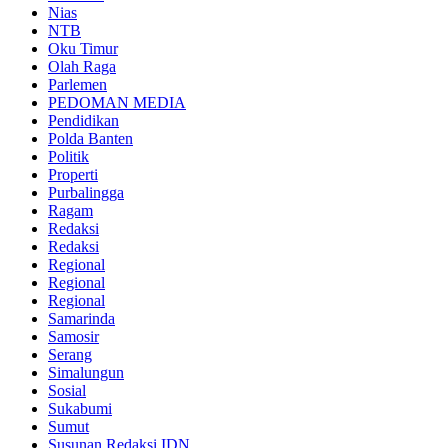
Nias
NTB
Oku Timur
Olah Raga
Parlemen
PEDOMAN MEDIA
Pendidikan
Polda Banten
Politik
Properti
Purbalingga
Ragam
Redaksi
Redaksi
Regional
Regional
Regional
Samarinda
Samosir
Serang
Simalungun
Sosial
Sukabumi
Sumut
Susunan Redaksi IDN