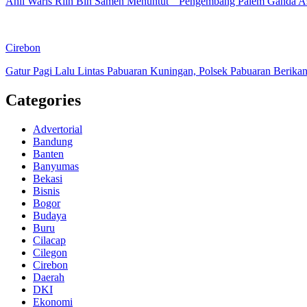
Ahli Waris Riin Bin Samen Menuntut ” Pengembang Palem Ganda A
Cirebon
Gatur Pagi Lalu Lintas Pabuaran Kuningan, Polsek Pabuaran Berika
Categories
Advertorial
Bandung
Banten
Banyumas
Bekasi
Bisnis
Bogor
Budaya
Buru
Cilacap
Cilegon
Cirebon
Daerah
DKI
Ekonomi