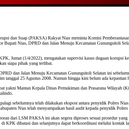
orupsi dan Suap (PAKSA) Rakyat Nias meminta Komisi Pemberantasan
tor Bupati Nias, DPRD dan Jalan Menuju Kecamatan Gunungsitoli Sel
PK, Jumat (1/4/2022), mengatakan supervisi kasus dugaan korupsi k
n siapa pihak yang terlibat.
DPRD dan Jalan Menuju Kecamatan Gunungsitoli Selatan ini sebelumny
im tanggal 25 Agustus 2008. Namun hingga kini belum ada kepastian h
libat yakni Mantan Kepala Dinas Pemukiman dan Prasarana Wilayah (Ki
alindo.
apalagi sebelumnya telah dilakukan ekspost antara penyidik Polres Ni
bupaten Nias telah menyampaikan hasil audit kepada penyidik Polres 
poran dari LSM PAKSA ini akan segera diproses sesuai prosedur yan
i KPK dibatasi dan selanjutnya dapat berkoordinasi melalui kontak 