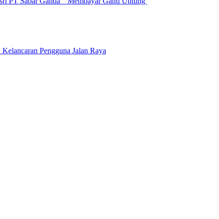
sri PT Sabar Ganda ” Membayar Ganti Untung
n Kelancaran Pengguna Jalan Raya