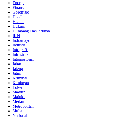
Energi
Finansial
Gorontalo
Headline
Health
Hukum
Humbang Hasundutan
IKN
Indramayu
Industri
Infografis
Infrastruktur
Internasional
Jabar
Jateng
Jatim
Kriminal
Kuningan
Loker
Madiun
Maluku
Medan
Metropolitan
Muba
Nasional