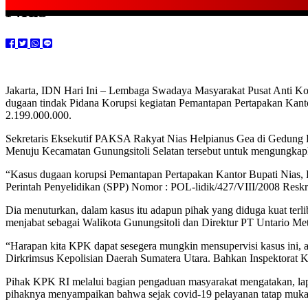
Nias
Jakarta, IDN Hari Ini – Lembaga Swadaya Masyarakat Pusat Anti K
dugaan tindak Pidana Korupsi kegiatan Pemantapan Pertapakan Kan
2.199.000.000.
Sekretaris Eksekutif PAKSA Rakyat Nias Helpianus Gea di Gedung K
Menuju Kecamatan Gunungsitoli Selatan tersebut untuk mengungkapka
“Kasus dugaan korupsi Pemantapan Pertapakan Kantor Bupati Nias, 
Perintah Penyelidikan (SPP) Nomor : POL-lidik/427/VIII/2008 Reskr
Dia menuturkan, dalam kasus itu adapun pihak yang diduga kuat ter
menjabat sebagai Walikota Gunungsitoli dan Direktur PT Untario Met
“Harapan kita KPK dapat sesegera mungkin mensupervisi kasus ini, 
Dirkrimsus Kepolisian Daerah Sumatera Utara. Bahkan Inspektorat Ka
Pihak KPK RI melalui bagian pengaduan masyarakat mengatakan, la
pihaknya menyampaikan bahwa sejak covid-19 pelayanan tatap muka d