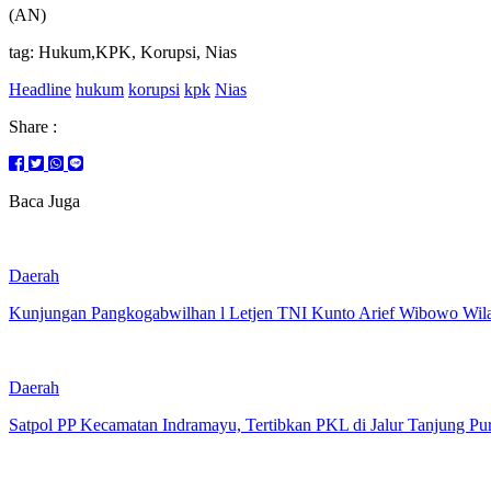
(AN)
tag: Hukum,KPK, Korupsi, Nias
Headline
hukum
korupsi
kpk
Nias
Share :
Baca Juga
Daerah
Kunjungan Pangkogabwilhan l Letjen TNI Kunto Arief Wibowo Wi
Daerah
Satpol PP Kecamatan Indramayu, Tertibkan PKL di Jalur Tanjung P