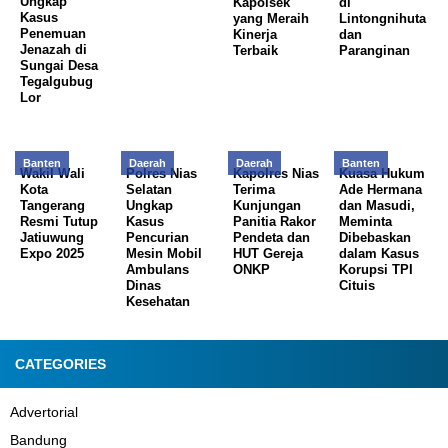
Ungkap
Kapolsek
di
Kasus
yang Meraih
Lintongnihuta
Penemuan
Kinerja
dan
Jenazah di
Terbaik
Paranginan
Sungai Desa
Tegalgubug
Lor
Banten
Daerah
Daerah
Banten
Wakil Wali
Polres Nias
Kapolres Nias
Kuasa Hukum
Kota
Selatan
Terima
Ade Hermana
Tangerang
Ungkap
Kunjungan
dan Masudi,
Resmi Tutup
Kasus
Panitia Rakor
Meminta
Jatiuwung
Pencurian
Pendeta dan
Dibebaskan
Expo 2025
Mesin Mobil
HUT Gereja
dalam Kasus
Ambulans
ONKP
Korupsi TPI
Dinas
Cituis
Kesehatan
CATEGORIES
Advertorial
Bandung