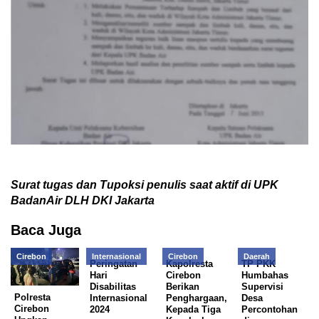
Surat tugas dan Tupoksi penulis saat aktif di UPK
BadanAir DLH DKI Jakarta
Baca Juga
Cirebon
Internasional
Cirebon
Daerah
Peringatan
Kapolresta
TP PKK
Hari
Cirebon
Humbahas
Disabilitas
Berikan
Supervisi
Polresta
Internasional
Penghargaan,
Desa
Cirebon
2024
Kepada Tiga
Percontohan