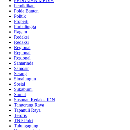
PEDOMAN MEDIA
Pendidikan
Polda Banten
Politik
Properti
Purbalingga
Ragam
Redaksi
Redaksi
Regional
Regional
Regional
Samarinda
Samosir
Serang
Simalungun
Sosial
Sukabumi
Sumut
Susunan Redaksi IDN
Tangerang Raya
Tapanuli Raya
Teroris
TNI/ Polri
Tulungagung