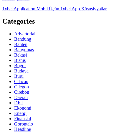
1xbet Application Mobil Üçün 1xbet App Xüsusiyyətlər
Categories
Advertorial
Bandung
Banten
Banyumas
Bekasi
Bisnis
Bogor
Budaya
Buru
Cilacap
Cilegon
Cirebon
Daerah
DKI
Ekonomi
Energi
Finansial
Gorontalo
Headline