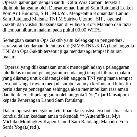
Operasi gabungan dengan sandi “Citra Wira Camar” tersebut
dipimpin langsung oleh Dansatpomau Lanud Sam Ratulangi Letkol
Pom Arif Budiono, S.H., M.I.Pol. Mengetahui Komandan Lanud
Sam Ratulangi Marsma TNI M Satriyo Utomo, SH., operasi
Gaktib dan yustisi dilaksanakan di wilayah Kota Manado dan razia
di tempat hiburan malam, pada pukul 00.00 WITA.
Sedangkan sasaran Ops Gaktib yaitu kelengkapan pengendara,
surat-surat kendaraan, identitas diri (SIM/STNK/KTA) bagi anggota
TNI dan Ops Gaktib tersebut juga mendatangi tempat hiburan
malam.
“Operasi yang dilaksanakan untuk mencegah adanya pelanggaran
lalu lintas maupun pelanggaran mendatangi tempat hiburan malam
yang dilarang untuk didatangi oleh anggota TNI yang mana tempat
tersebut sangat rawan menjadi sumber adanya keributan. Untuk itu
perlu adanya pencegahan sehingga akan menimbulkan rasa aman
dan tidak terjadi pelanggaran oleh anggota TNI,” ujar Dansatpom
kepada Penerangan Lanud Sam Ratulangi.
Dalam operasi penegakan ketertiban dan yustisi tersebut situasi dan
kondisi dalam keadaan aman terkendali.**(Autentifikasi Myr
Michiko Moningkey Kapen Lanud Sam Ratulangi Manado. Foto
Serda Yoga).( red ).