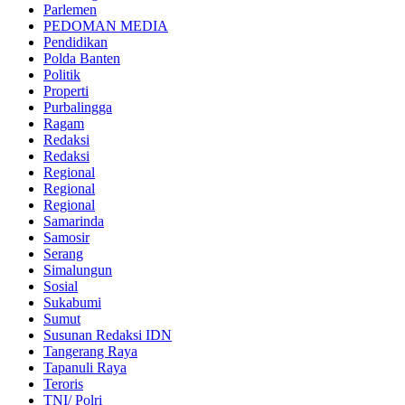
Parlemen
PEDOMAN MEDIA
Pendidikan
Polda Banten
Politik
Properti
Purbalingga
Ragam
Redaksi
Redaksi
Regional
Regional
Regional
Samarinda
Samosir
Serang
Simalungun
Sosial
Sukabumi
Sumut
Susunan Redaksi IDN
Tangerang Raya
Tapanuli Raya
Teroris
TNI/ Polri