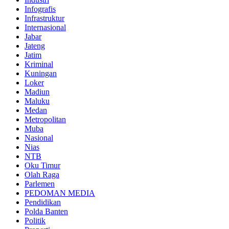
Infografis
Infrastruktur
Internasional
Jabar
Jateng
Jatim
Kriminal
Kuningan
Loker
Madiun
Maluku
Medan
Metropolitan
Muba
Nasional
Nias
NTB
Oku Timur
Olah Raga
Parlemen
PEDOMAN MEDIA
Pendidikan
Polda Banten
Politik