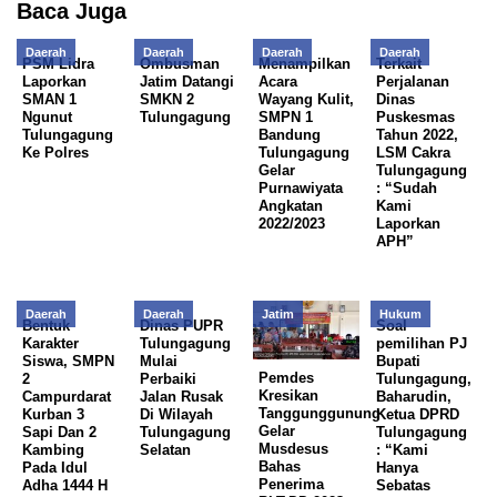
Baca Juga
Daerah
Daerah
Daerah
Daerah
PSM Lidra
Ombusman
Menampilkan
Terkait
Laporkan
Jatim Datangi
Acara
Perjalanan
SMAN 1
SMKN 2
Wayang Kulit,
Dinas
Ngunut
Tulungagung
SMPN 1
Puskesmas
Tulungagung
Bandung
Tahun 2022,
Ke Polres
Tulungagung
LSM Cakra
Gelar
Tulungagung
Purnawiyata
: “Sudah
Angkatan
Kami
2022/2023
Laporkan
APH”
Daerah
Daerah
Jatim
Hukum
Bentuk
Dinas PUPR
Soal
Karakter
Tulungagung
pemilihan PJ
Siswa, SMPN
Mulai
Bupati
Pemdes
2
Perbaiki
Tulungagung,
Kresikan
Campurdarat
Jalan Rusak
Baharudin,
Tanggunggunung
Kurban 3
Di Wilayah
Ketua DPRD
Gelar
Sapi Dan 2
Tulungagung
Tulungagung
Musdesus
Kambing
Selatan
: “Kami
Bahas
Pada Idul
Hanya
Penerima
Adha 1444 H
Sebatas