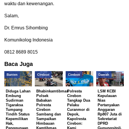
waktu dan kewenangan.
Salam,
Dr. Emrus Sihombing
Komunikolog Indonesia
0812 8689 8015
Baca Juga
Banten
Cirebon
Cirebon
Daerah
Diduga Lahan
Bhabinkamtibmas
Polresta
LSM KCBI
Embung
Polsek
Cirebon
Kepulauan
Sudirman
Babakan
Tangkap Dua
Nias
Tigaraksa
Polresta
Pelaku
Pertanyakan
Tumpang
Cirebon
Curanmor di
Anggaran
Tindih Status
Sambang dan
Depok,
Rp807 Juta di
Kepemilikan
Sampaikan
Kapolresta
Sekretariat
Hak,
Himbauan
Cirebon:
DPRD
Penggunaan
Kamtibmas
Kami
Gunungsitoli,