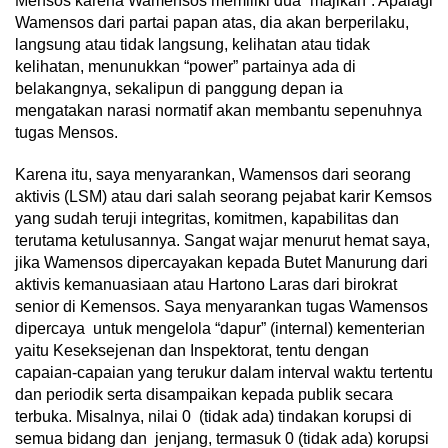
Mensos karena Wamensos memiliki dua “majikan”. Apalagi
Wamensos dari partai papan atas, dia akan berperilaku,
langsung atau tidak langsung, kelihatan atau tidak
kelihatan, menunukkan “power” partainya ada di
belakangnya, sekalipun di panggung depan ia
mengatakan narasi normatif akan membantu sepenuhnya
tugas Mensos.
Karena itu, saya menyarankan, Wamensos dari seorang
aktivis (LSM) atau dari salah seorang pejabat karir Kemsos
yang sudah teruji integritas, komitmen, kapabilitas dan
terutama ketulusannya. Sangat wajar menurut hemat saya,
jika Wamensos dipercayakan kepada Butet Manurung dari
aktivis kemanuasiaan atau Hartono Laras dari birokrat
senior di Kemensos. Saya menyarankan tugas Wamensos
dipercaya untuk mengelola “dapur” (internal) kementerian
yaitu Keseksejenan dan Inspektorat, tentu dengan
capaian-capaian yang terukur dalam interval waktu tertentu
dan periodik serta disampaikan kepada publik secara
terbuka. Misalnya, nilai 0 (tidak ada) tindakan korupsi di
semua bidang dan jenjang, termasuk 0 (tidak ada) korupsi