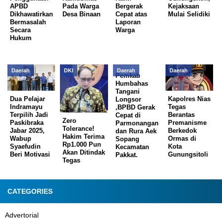
APBD
Pada Warga
Bergerak
Kejaksaan
Dikhawatirkan
Desa Binaan
Cepat atas
Mulai Selidiki
Bermasalah
Laporan
Secara
Warga
Hukum
Daerah
DKI
Daerah
Daerah
Pemkab
Humbahas
Tangani
Dua Pelajar
Kapolres Nias
Longsor
Indramayu
Tegas
,BPBD Gerak
Terpilih Jadi
Berantas
Cepat di
Zero
Paskibraka
Premanisme
Parmonangan
Tolerance!
Jabar 2025,
Berkedok
dan Rura Aek
Hakim Terima
Wabup
Ormas di
Sopang
Rp1.000 Pun
Syaefudin
Kota
Kecamatan
Akan Ditindak
Beri Motivasi
Gunungsitoli
Pakkat.
Tegas
CATEGORIES
Advertorial