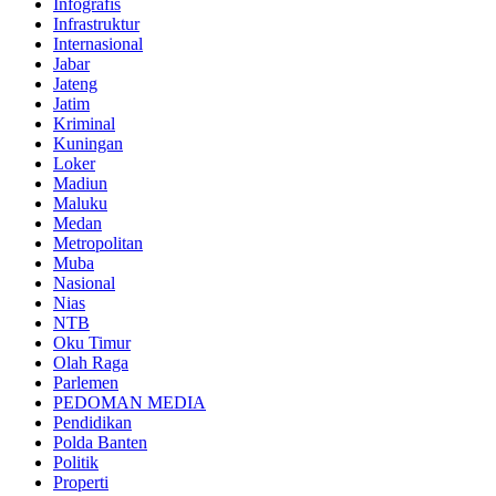
Infografis
Infrastruktur
Internasional
Jabar
Jateng
Jatim
Kriminal
Kuningan
Loker
Madiun
Maluku
Medan
Metropolitan
Muba
Nasional
Nias
NTB
Oku Timur
Olah Raga
Parlemen
PEDOMAN MEDIA
Pendidikan
Polda Banten
Politik
Properti