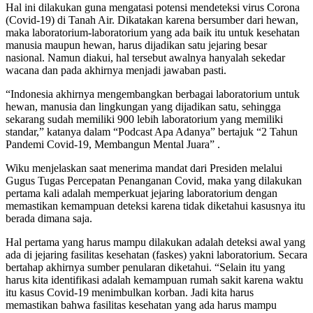
Hal ini dilakukan guna mengatasi potensi mendeteksi virus Corona
(Covid-19) di Tanah Air. Dikatakan karena bersumber dari hewan,
maka laboratorium-laboratorium yang ada baik itu untuk kesehatan
manusia maupun hewan, harus dijadikan satu jejaring besar
nasional. Namun diakui, hal tersebut awalnya hanyalah sekedar
wacana dan pada akhirnya menjadi jawaban pasti.
“Indonesia akhirnya mengembangkan berbagai laboratorium untuk
hewan, manusia dan lingkungan yang dijadikan satu, sehingga
sekarang sudah memiliki 900 lebih laboratorium yang memiliki
standar,” katanya dalam “Podcast Apa Adanya” bertajuk “2 Tahun
Pandemi Covid-19, Membangun Mental Juara” .
Wiku menjelaskan saat menerima mandat dari Presiden melalui
Gugus Tugas Percepatan Penanganan Covid, maka yang dilakukan
pertama kali adalah memperkuat jejaring laboratorium dengan
memastikan kemampuan deteksi karena tidak diketahui kasusnya itu
berada dimana saja.
Hal pertama yang harus mampu dilakukan adalah deteksi awal yang
ada di jejaring fasilitas kesehatan (faskes) yakni laboratorium. Secara
bertahap akhirnya sumber penularan diketahui. “Selain itu yang
harus kita identifikasi adalah kemampuan rumah sakit karena waktu
itu kasus Covid-19 menimbulkan korban. Jadi kita harus
memastikan bahwa fasilitas kesehatan yang ada harus mampu