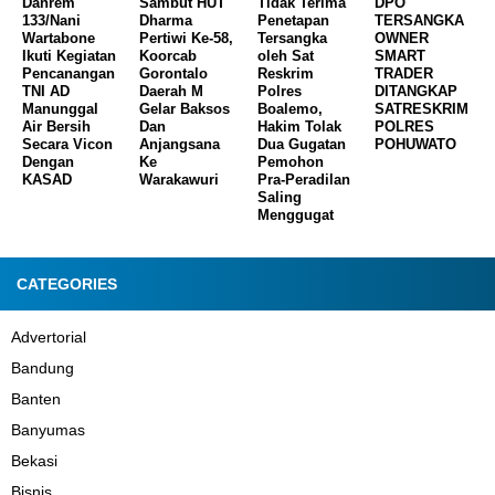
Danrem
Sambut HUT
Tidak Terima
DPO
133/Nani
Dharma
Penetapan
TERSANGKA
Wartabone
Pertiwi Ke-58,
Tersangka
OWNER
Ikuti Kegiatan
Koorcab
oleh Sat
SMART
Pencanangan
Gorontalo
Reskrim
TRADER
TNI AD
Daerah M
Polres
DITANGKAP
Manunggal
Gelar Baksos
Boalemo,
SATRESKRIM
Air Bersih
Dan
Hakim Tolak
POLRES
Secara Vicon
Anjangsana
Dua Gugatan
POHUWATO
Dengan
Ke
Pemohon
KASAD
Warakawuri
Pra-Peradilan
Saling
Menggugat
CATEGORIES
Advertorial
Bandung
Banten
Banyumas
Bekasi
Bisnis