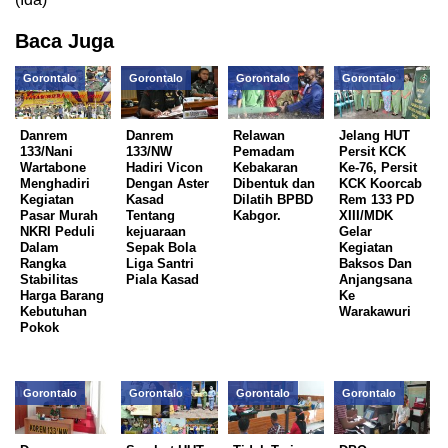
Baca Juga
Gorontalo
Gorontalo
Gorontalo
Gorontalo
Danrem
Danrem
Relawan
Jelang HUT
133/Nani
133/NW
Pemadam
Persit KCK
Wartabone
Hadiri Vicon
Kebakaran
Ke-76, Persit
Menghadiri
Dengan Aster
Dibentuk dan
KCK Koorcab
Kegiatan
Kasad
Dilatih BPBD
Rem 133 PD
Pasar Murah
Tentang
Kabgor.
XIII/MDK
NKRI Peduli
kejuaraan
Gelar
Dalam
Sepak Bola
Kegiatan
Rangka
Liga Santri
Baksos Dan
Stabilitas
Piala Kasad
Anjangsana
Harga Barang
Ke
Kebutuhan
Warakawuri
Pokok
Gorontalo
Gorontalo
Gorontalo
Gorontalo