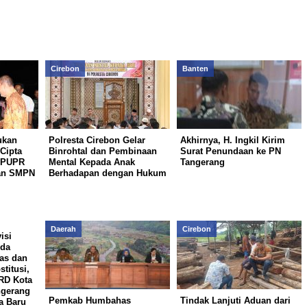
Cirebon
Banten
ukan
Polresta Cirebon Gelar
Akhirnya, H. Ingkil Kirim
Cipta
Binrohtal dan Pembinaan
Surat Penundaan ke PN
 PUPR
Mental Kepada Anak
Tangerang
an SMPN
Berhadapan dengan Hukum
Daerah
Cirebon
isi
rda
as dan
stitusi,
RD Kota
ngerang
Pemkab Humbahas
Tindak Lanjuti Aduan dari
a Baru