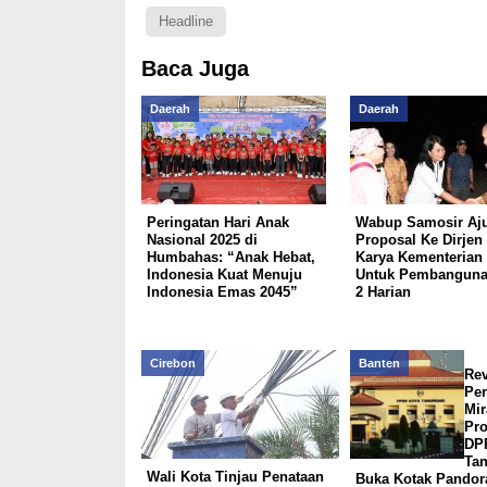
Headline
Baca Juga
Daerah
Daerah
Peringatan Hari Anak
Wabup Samosir Aj
Nasional 2025 di
Proposal Ke Dirjen 
Humbahas: “Anak Hebat,
Karya Kementerian
Indonesia Kuat Menuju
Untuk Pembangun
Indonesia Emas 2045”
2 Harian
Cirebon
Banten
Rev
Pe
Mir
Pro
DP
Ta
Wali Kota Tinjau Penataan
Buka Kotak Pandor