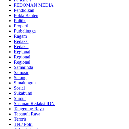
PEDOMAN MEDIA
Pendidikan
Polda Banten
Politik
Properti
Purbalingga
Ragam
Redaksi
Redaksi
Regional
Regional
Regional
Samarinda
Samosir
Serang
Simalungun
Sosial
Sukabumi
Sumut
Susunan Redaksi IDN
Tangerang Raya
Tapanuli Raya
Teroris
TNI/ Polri