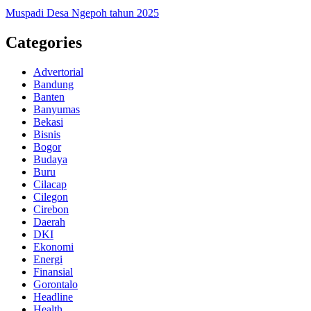
Muspadi Desa Ngepoh tahun 2025
Categories
Advertorial
Bandung
Banten
Banyumas
Bekasi
Bisnis
Bogor
Budaya
Buru
Cilacap
Cilegon
Cirebon
Daerah
DKI
Ekonomi
Energi
Finansial
Gorontalo
Headline
Health