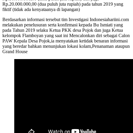
Rp.20.000.000,00 (dua puluh juta rupiah) pada tahun 2019 yang
fiktif (tidak ada kenyataanya di lapangan)
Berdasarkan informasi tersebut tim Investigasi Indonesiahariini.com
melakukan penelusuran serta konfirmasi kepada Bu Ismiati yang
pada Tahun 2019 selaku Ketua PKK desa Pojok dan juga Ketua
kelompok Flamboyan yang saat ini Mencalonkan diri sebagai Calon
PAW Kepala Desa Pojok,ia menyatakan ketidak benaran informasi
yang beredar bahkan menunjukan lokasi kolam,Penanaman ataupun
Grand House