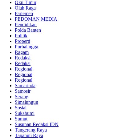
Oku Timur
Olah Raga
Parlemen
PEDOMAN MEDIA
Pendidikan
Polda Banten
Politik
Properti
Purbalingga
Ragam
Redaksi
Redaksi
Regional
Regional
Regional
Samarinda
Samosir
Serang
Simalungun
Sosial
Sukabumi
Sumut
Susunan Redaksi IDN
Tangerang Raya
Tapanuli Raya