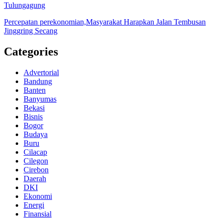
Tulungagung
Percepatan perekonomian,Masyarakat Harapkan Jalan Tembusan
Jinggring Secang
Categories
Advertorial
Bandung
Banten
Banyumas
Bekasi
Bisnis
Bogor
Budaya
Buru
Cilacap
Cilegon
Cirebon
Daerah
DKI
Ekonomi
Energi
Finansial