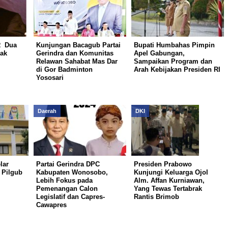
R Dua
Kunjungan Bacagub Partai
Bupati Humbahas Pimpin
sak
Gerindra dan Komunitas
Apel Gabungan,
Relawan Sahabat Mas Dar
Sampaikan Program dan
di Gor Badminton
Arah Kebijakan Presiden RI
Yososari
Daerah
DKI
lar
Partai Gerindra DPC
Presiden Prabowo
 Pilgub
Kabupaten Wonosobo,
Kunjungi Keluarga Ojol
Lebih Fokus pada
Alm. Affan Kurniawan,
Pemenangan Calon
Yang Tewas Tertabrak
Legislatif dan Capres-
Rantis Brimob
Cawapres