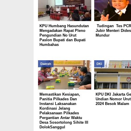
KPU Humbang Hasundutan
Tudingan Tes PC
Mengadakan Rapat Pleno
Jubir Menteri Dide
Pengundian No Urut
Mundur
Paslon Bupati dan Bupati
Humbahas
Daerah
DKI
Memastikan Kesiapan,
KPU DKI Jakarta Ge
Panitia Pilkades Dan
Undian Nomor Urut
Instansi Laksanakan
2024 Besok Malam
Kordinasi Jelang
Pelaksanaan Pilkades
Pergantian Antar Waktu
Desa Sosortolong Sihite III
DolokSanggul