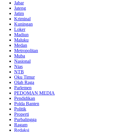
Jabar
Jateng
Jatim
Kriminal
Kuningan
Loker
Madiun
Maluku
Medan
Metropolitan
Muba
Nasional
Nias
NTB
Oku Timur
Olah Raga
Parlemen
PEDOMAN MEDIA
Pendidikan
Polda Banten
Politik
Properti
Purbalingga
Ragam
Redaksi