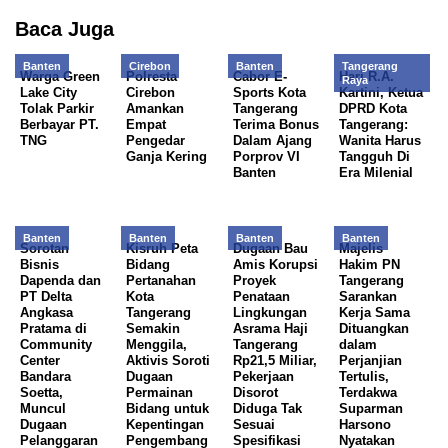
Baca Juga
Banten
Cirebon
Banten
Tangerang
Warga Green
Polresta
Cabor E-
Hari R.A.
Raya
Lake City
Cirebon
Sports Kota
Kartini, Ketua
Tolak Parkir
Amankan
Tangerang
DPRD Kota
Berbayar PT.
Empat
Terima Bonus
Tangerang:
TNG
Pengedar
Dalam Ajang
Wanita Harus
Ganja Kering
Porprov VI
Tangguh Di
Banten
Era Milenial
Banten
Banten
Banten
Banten
Sorotan
Kisruh Peta
Dugaan Bau
Majelis
Bisnis
Bidang
Amis Korupsi
Hakim PN
Dapenda dan
Pertanahan
Proyek
Tangerang
PT Delta
Kota
Penataan
Sarankan
Angkasa
Tangerang
Lingkungan
Kerja Sama
Pratama di
Semakin
Asrama Haji
Dituangkan
Community
Menggila,
Tangerang
dalam
Center
Aktivis Soroti
Rp21,5 Miliar,
Perjanjian
Bandara
Dugaan
Pekerjaan
Tertulis,
Soetta,
Permainan
Disorot
Terdakwa
Muncul
Bidang untuk
Diduga Tak
Suparman
Dugaan
Kepentingan
Sesuai
Harsono
Pelanggaran
Pengembang
Spesifikasi
Nyatakan