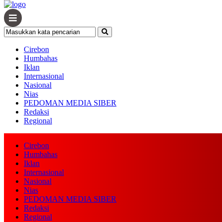
Cirebon
Humbahas
Iklan
Internasional
Nasional
Nias
PEDOMAN MEDIA SIBER
Redaksi
Regional
Cirebon
Humbahas
Iklan
Home /
Tulungagung
Internasional
Nasional
Kamis, 7 April 2022 - 21:59 WIB
Nias
PEDOMAN MEDIA SIBER
Pemdes Ngrejo Salurkan BLT D
Redaksi
Regional