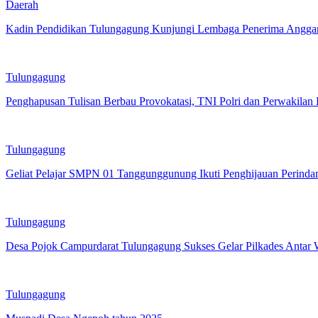
Daerah
Kadin Pendidikan Tulungagung Kunjungi Lembaga Penerima Anggar
Tulungagung
Penghapusan Tulisan Berbau Provokatasi, TNI Polri dan Perwakilan 
Tulungagung
Geliat Pelajar SMPN 01 Tanggunggunung Ikuti Penghijauan Perindan
Tulungagung
Desa Pojok Campurdarat Tulungagung Sukses Gelar Pilkades Antar
Tulungagung