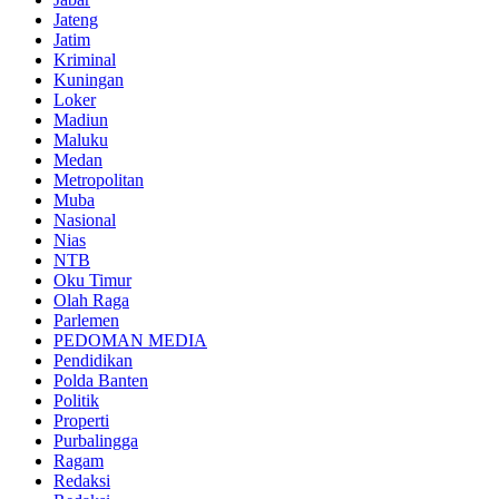
Jateng
Jatim
Kriminal
Kuningan
Loker
Madiun
Maluku
Medan
Metropolitan
Muba
Nasional
Nias
NTB
Oku Timur
Olah Raga
Parlemen
PEDOMAN MEDIA
Pendidikan
Polda Banten
Politik
Properti
Purbalingga
Ragam
Redaksi