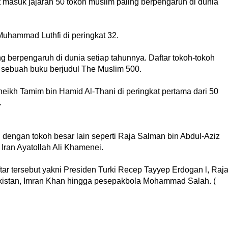
masuk jajaran 50 tokoh muslim paling berpengaruh di dunia
 Muhammad Luthfi di peringkat 32.
g berpengaruh di dunia setiap tahunnya. Daftar tokoh-tokoh
m sebuah buku berjudul The Muslim 500.
ikh Tamim bin Hamid Al-Thani di peringkat pertama dari 50
.
ng dengan tokoh besar lain seperti Raja Salman bin Abdul-Aziz
Iran Ayatollah Ali Khamenei.
ar tersebut yakni Presiden Turki Recep Tayyep Erdogan l, Raj
istan, Imran Khan hingga pesepakbola Mohammad Salah. (