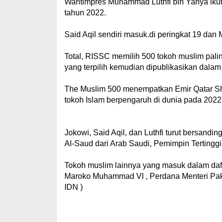
Wantimpres Muhammad Luthfi bin Yahya ikut 
tahun 2022.
Said Aqil sendiri masuk.di peringkat 19 dan
Total, RISSC memilih 500 tokoh muslim palin
yang terpilih kemudian dipublikasikan dala
The Muslim 500 menempatkan Emir Qatar She
tokoh Islam berpengaruh di dunia pada 2022
Jokowi, Said Aqil, dan Luthfi turut bersandi
Al-Saud dari Arab Saudi, Pemimpin Tertinggi 
Tokoh muslim lainnya yang masuk dalam daft
Maroko Muhammad VI , Perdana Menteri Pak
IDN )