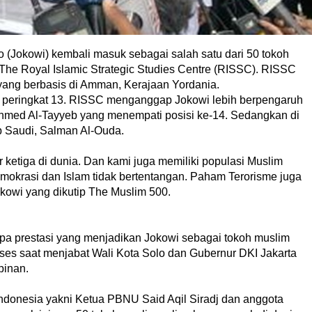
 (Jokowi) kembali masuk sebagai salah satu dari 50 tokoh
 The Royal Islamic Strategic Studies Centre (RISSC). RISSC
ang berbasis di Amman, Kerajaan Yordania.
i peringkat 13. RISSC menganggap Jokowi lebih berpengaruh
 Ahmed Al-Tayyeb yang menempati posisi ke-14. Sedangkan di
b Saudi, Salman Al-Ouda.
 ketiga di dunia. Dan kami juga memiliki populasi Muslim
emokrasi dan Islam tidak bertentangan. Paham Terorisme juga
okowi yang dikutip The Muslim 500.
a prestasi yang menjadikan Jokowi sebagai tokoh muslim
ses saat menjabat Wali Kota Solo dan Gubernur DKI Jakarta
pinan.
Indonesia yakni Ketua PBNU Said Aqil Siradj dan anggota