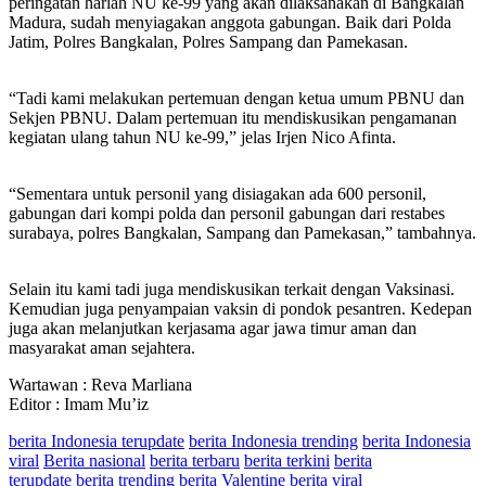
peringatan harlah NU ke-99 yang akan dilaksanakan di Bangkalan
Madura, sudah menyiagakan anggota gabungan. Baik dari Polda
Jatim, Polres Bangkalan, Polres Sampang dan Pamekasan.
“Tadi kami melakukan pertemuan dengan ketua umum PBNU dan
Sekjen PBNU. Dalam pertemuan itu mendiskusikan pengamanan
kegiatan ulang tahun NU ke-99,” jelas Irjen Nico Afinta.
“Sementara untuk personil yang disiagakan ada 600 personil,
gabungan dari kompi polda dan personil gabungan dari restabes
surabaya, polres Bangkalan, Sampang dan Pamekasan,” tambahnya.
Selain itu kami tadi juga mendiskusikan terkait dengan Vaksinasi.
Kemudian juga penyampaian vaksin di pondok pesantren. Kedepan
juga akan melanjutkan kerjasama agar jawa timur aman dan
masyarakat aman sejahtera.
Wartawan : Reva Marliana
Editor : Imam Mu’iz
berita Indonesia terupdate
berita Indonesia trending
berita Indonesia
viral
Berita nasional
berita terbaru
berita terkini
berita
terupdate
berita trending
berita Valentine
berita viral