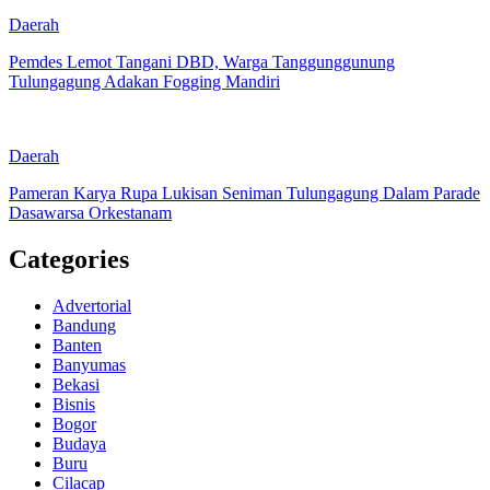
Daerah
Pemdes Lemot Tangani DBD, Warga Tanggunggunung
Tulungagung Adakan Fogging Mandiri
Daerah
Pameran Karya Rupa Lukisan Seniman Tulungagung Dalam Parade
Dasawarsa Orkestanam
Categories
Advertorial
Bandung
Banten
Banyumas
Bekasi
Bisnis
Bogor
Budaya
Buru
Cilacap