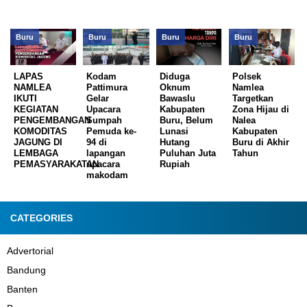
Buru
Buru
Buru
Buru
LAPAS
Kodam
Diduga
Polsek
NAMLEA
Pattimura
Oknum
Namlea
IKUTI
Gelar
Bawaslu
Targetkan
KEGIATAN
Upacara
Kabupaten
Zona Hijau di
PENGEMBANGAN
Sumpah
Buru, Belum
Nalea
KOMODITAS
Pemuda ke-
Lunasi
Kabupaten
JAGUNG DI
94 di
Hutang
Buru di Akhir
LEMBAGA
lapangan
Puluhan Juta
Tahun
PEMASYARAKATAN
upacara
Rupiah
makodam
CATEGORIES
Advertorial
Bandung
Banten