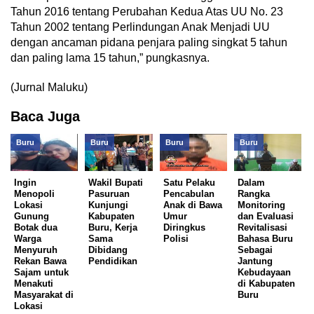
Tahun 2016 tentang Perubahan Kedua Atas UU No. 23
Tahun 2002 tentang Perlindungan Anak Menjadi UU
dengan ancaman pidana penjara paling singkat 5 tahun
dan paling lama 15 tahun,” pungkasnya.
(Jurnal Maluku)
Baca Juga
Buru
Buru
Buru
Buru
Ingin
Wakil Bupati
Satu Pelaku
Dalam
Menopoli
Pasuruan
Pencabulan
Rangka
Lokasi
Kunjungi
Anak di Bawa
Monitoring
Gunung
Kabupaten
Umur
dan Evaluasi
Botak dua
Buru, Kerja
Diringkus
Revitalisasi
Warga
Sama
Polisi
Bahasa Buru
Menyuruh
Dibidang
Sebagai
Rekan Bawa
Pendidikan
Jantung
Sajam untuk
Kebudayaan
Menakuti
di Kabupaten
Masyarakat di
Buru
Lokasi